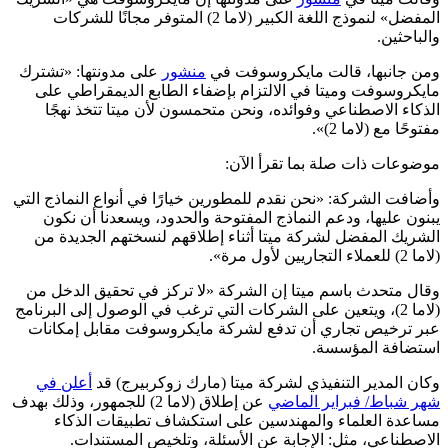
المفضل» لنموذج اللغة الكبير (لاما 2) المتوفر مجانًا للشركات
والباحثين.
ومن جانبها، قالت مايكروسوفت في
منشور
على مدونتها: «تشترك
مايكروسوفت وميتا في الالتزام بإضفاء الطابع الديمقراطي على
الذكاء الاصطناعي وفوائده، ونحن متحمسون لأن ميتا تتخذ نهجًا
مفتوحًا مع (لاما 2)».
موضوعات ذات صلة بما تقرأ الآن:
وأضافت الشركة: «نحن نقدم للمطورين خيارًا في أنواع النماذج التي
يبنون عليها، ودعم النماذج المفتوحة والحدود، ويسعدنا أن نكون
الشريك المفضل لشركة ميتا أثناء إطلاقهم لنسختهم الجديدة من
(لاما 2) للعملاء التجاريين لأول مرة».
وقال متحدث باسم ميتا إن الشركة «لا تركز في تحقيق الدخل من
(لاما 2)، ويتعين على الشركات التي ترغب في الوصول إلى البرنامج
عبر ترخيص تجاري أن تدفع لشركة مايكروسوفت مقابل إمكانات
استضافة المؤسسة.
وكان المدير التنفيذي لشركة ميتا (مارك زوكربيرج) قد
أعلن في
شهر شباط/ فبراير الماضي
عن إطلاق (لاما 2) للجمهور، وذلك بهدف
مساعدة العلماء والمهندسين على استكشاف تطبيقات الذكاء
الاصطناعي، مثل: الإجابة عن الأسئلة، وتلخيص المستندات.