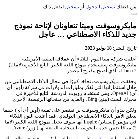
من فضلك
تسجيل الدخول
أو
تسجيل
لتفعل ذلك.
مايكروسوفت وميتا تتعاونان لإتاحة نموذج
جديد للذكاء الاصطناعي … عاجل
تاريخ النشر:
18 يوليو 2023
أعلنت شركة ميتا اليوم الثلاثاء أن عملاقة التقنية الأمريكية
مايكروسوفت ستستخدم نموذج اللغة الكبير التابع للأخيرة (لاما 2)
Llama 2، الذي أصبح مفتوح المصدر.
وحققت مايكروسوفت نجاحًا كبيرًا في مجال الذكاء الاصطناعي من
خلال استثماراتها التي تُقدَّر بمليارات الدولارات في شركة (أوبن أي
آي) OpenAI، وهي تستخدم روبوت الدردشة التابع للأخيرة في
محرك البحث (بينج) Bing، والعديد من منتجاتها الرئيسية الأخرى.
ولكن يبدو أن مايكروسوفت لن تقتصر على تقنية (أوبن أي آي) حينما
يتعلق الأمر بالذكاء الاصطناعي التوليدي، فقد أعلنت اليوم الثلاثاء
في مؤتمر (إنسباير) Inspire أنها سوف تجعل نموذج اللغة الكبير (لاما
2) متاحًا ضمن خدمة الحوسبة السحابية التابعة لها (أزور) Azure.
وقالت ميتا في
منشور
على مدونتها إن مايكروسوفت هي «الشريك