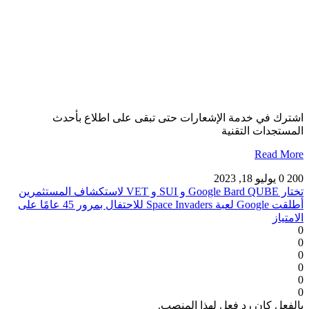
اشترك في خدمة الإشعارات حتى تبقى على اطلاع بأحدث
المستجدات التقنية
Read More
200
0
يوليو 18, 2023
تختار Google Bard QUBE و SUI و VET لاستكشاف المستثمرين
أطلقت Google لعبة Space Invaders للاحتفال بمرور 45 عامًا على
الامتياز
0
0
0
0
0
0
بالفعل كان رد فعل لهذا المنصب.