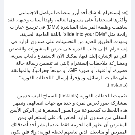
يُعد إنستغرام بلا شك أحد أبرز منصات التواصل الاجتماعي
وأكثرها استخداماً على مستوى العالم، ولهذا أسباب وجيهة. فقد
ساهمت وظيفة المراسلة المباشرة (DMs) في ترسيخ عبارات
رائجة مثل “slide into your DMs” باللغة العامية الحديثة،
ومهدت الطريق للعديد من التحسينات على صندوق الوارد في
إنستغرام. فإلى جانب القدرة على عرض المنشورات والقصص
التي تم الإشارة إليك فيها، يمكنك الآن الاستمتاع بألعاب سرية،
ومشاركة ملاحظات إنستغرام (التي قد تتضمن رسالة حالة
قصيرة، أو أغنية، أو صورة GIF، أو موقعاً جغرافياً)، والموافقة
على طلبات الرسائل، ومؤخراً، إرسال “اللحظات الفورية”
(Instants).
صُممت اللحظات الفورية (Instants) للسماح للمستخدمين
بمشاركة صور تُعرض لمرة واحدة مع جهات اتصالهم، وتظهر
هذه اللحظات كمجموعة من الصور المصغرة في الركن الأيمن
السفلي من صندوق الوارد الخاص بك على إنستغرام. ومن
المفترض أن تظهر لك الحزمة فقط عندما ينشر أحد أصدقائك
المقربين أو متابعيك الذين تتابعهم لحظة فورية؛ وإلا فلن يكون