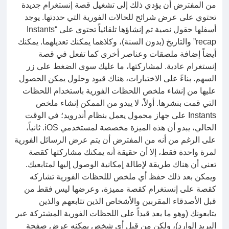
من المفترض أن يؤدي ذلك إلى تشغيل قصة إنستغرام جديدة
تحتوي على عرض شرائح للحالات الفورية التي حددتها. يوجد
أسفلها حقول نصية تم إنشاؤها تلقائياً تحتوي على “Instants
recap” والتاريخ (بدون السنة)، وكلاهما يمكنك تعديلهما. يمكنك
أيضاً إضافة ملصقات وعناصر أخرى كما تفعل في قصة
إنستغرام عادية. لمشاركتها، ما عليك سوى الضغط على زر
السهم. بناءً على الاختبارات، هناك قيود وحلول يمكن الحصول
عليها من إنشاء ملخص اللحظات الفورية باستخدام اللحظات
التي قمت بنشرها. أولاً، لا يبدو من الممكن إنشاء ملخص
Instants على جهاز محمول يعمل بنظام أندرويد؛ في الوقت
الحالي، يبدو أن هذه الميزة مخصصة لمستخدمي iOS. ثانياً،
على الرغم من أنه من المفترض أن يتم عرض الرسائل الفورية
لمرة واحدة فقط، إلا أن حقيقة أنه يمكنك مشاركتها كقصة
تعني أن هناك طريقة لإطالة إمكانية الوصول إليها لمتابعيك.
ويمكن بعد ذلك حفظ أي ملخص لللحظات الفورية تشاركه
كقصة على إنستغرام كقصة مميزة، وعرضها ليس فقط من
قبل الأصدقاء المقربين والأشخاص الذين تتابعهم والذين
يتابعونك (وهو ما يعد قيداً على اللحظات الفورية المشتركة عبر
البريد الوارد)، ولكن من قبل أي شخص يمكنه عرض صفحة