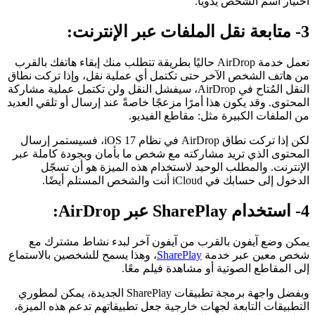
اختيار اسم الشخص يدويًا.
3- متابعة نقل الملفات عبر الإنترنت:
تعمل خدمة AirDrop حاليًا بطريقة تتطلب منك إبقاء هاتفك بالقرب
من هاتف الشخص الآخر حتى تكتمل أي عملية نقل، وإذا تركت نطاق
النقل المُتاح في AirDrop، سيفشل النقل ولن تكتمل عملية مشاركة
المحتوى. وقد يكون هذا أمرًا مزعجًا خاصةً عند إرسال أو تلقي العديد
من الملفات الكبيرة مثل: مقاطع الفيديو.
لكن إذا تركت نطاق AirDrop في نظام ‌iOS 17‌، فسيستمر إرسال
المحتوى الذي تريد مشاركته مع شخص ما بأمان وبجودة كاملة عبر
الإنترنت. والمطلب الوحيد لاستخدام هذه الميزة هو أن تسجّل
الدخول إلى حسابك في iCloud أنت والشخص المستلم أيضًا.
4- استخدام SharePlay عبر AirDrop:
يمكن وضع آيفون بالقرب من آيفون آخر لبدء نشاط مشترك مع
شخص معين عبر خدمة
SharePlay
، وهذا يسمح للشخصين بالاستماع
إلى المقاطع الصوتية أو مشاهدة فيلم معًا.
وبفضل واجهة برمجة تطبيقات SharePlay الجديدة، يمكن لمطوري
التطبيقات التابعة لجهات خارجية جعل تطبيقاتهم تدعم هذه الميزة،