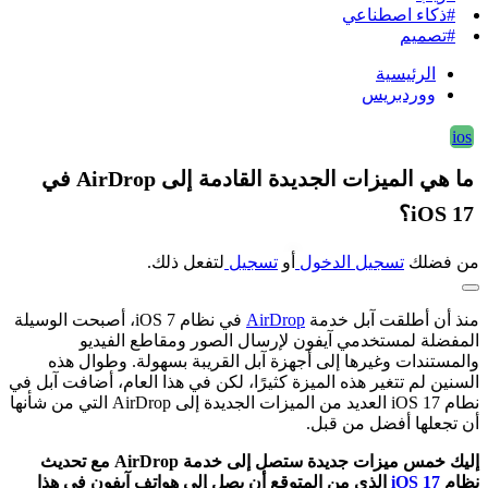
#ذكاء اصطناعي
#تصميم
الرئيسية
ووردبريس
ios
ما هي الميزات الجديدة القادمة إلى AirDrop في
iOS 17؟
من فضلك
تسجيل الدخول
أو
تسجيل
لتفعل ذلك.
منذ أن أطلقت آبل خدمة
AirDrop
في نظام iOS 7، أصبحت الوسيلة
المفضلة لمستخدمي آيفون لإرسال الصور ومقاطع الفيديو
والمستندات وغيرها إلى أجهزة آبل القريبة بسهولة. وطوال هذه
السنين لم تتغير هذه الميزة كثيرًا، لكن في هذا العام، أضافت آبل في
نطام iOS 17 العديد من الميزات الجديدة إلى AirDrop التي من شأنها
أن تجعلها أفضل من قبل.
إليك خمس ميزات جديدة ستصل إلى خدمة AirDrop مع تحديث
نظام
iOS 17
الذي من المتوقع أن يصل إلى هواتف آيفون في هذا