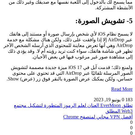
مما يسمح لك بالدخول إلى اللعبة نفسها مع صديقك وغير ذلك من
الأنشطة المشتركة.
5- تشويش الصورة:
لا يسمح نظام iOS لأي شخص بإرسال صورة أو مستند إلى هاتفك
عبر AirDrop إلا إذا وافقت على ذلك، ولكن هناك مشكلة مع خدمة
AirDrop وهي أنها تعرض معاينة للمحتوى الذي أرسله الشخص الآخر
تظهر في شاشة هاتفك، سواء كنت تريد رؤيته أم لا. وقد يؤدي ذلك
إلى مشاهدة صور غير مرغوب فيها في بعض الأحيان.
ولمنع ذلك؛ قدمت آبل في ‌iOS 17‌ ميزة جديدة مصممة لتشويش
الصور المرسلة تلقائيًا عبر AirDrop التي قد تحتوي على محتوى
حساس، ولكن يمكنك عرض الصورة بالنقر فوق زر (عرض) Show.
Read More
183
0
يونيو 19, 2023
تطلق EverMoon العنان لعلم الرموز المتطورة لتشكيل مجتمع
Web3 المطلق
أفضل VPN مجاني لمتصفح Chrome
0
0
0