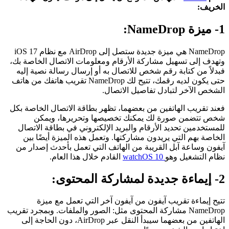
الخريف:
1- ميزة NameDrop:
NameDrop هي ميزة جديدة ستصل إلى AirDrop مع نظام iOS 17
وتهدف إلى تسهيل مشاركة الأرقام ومعلومات الاتصال الخاصة بك،
فبدلاً من كتابة رقم شخص للاتصال به أو إرسال رسالة نصية إليه
حتى يكون لديه رقمك، تتيح لك NameDrop تقريب هاتفك من هاتف
الشخص الآخر لتبادل تفاصيل الاتصال.
فعند تقريب الهاتفين من بعضهما، تظهر بطاقة الاتصال الخاصة بكل
شخص تتضمن صورة لك يمكنك تخصيصها وتحريرها، ويمكن
للمستخدمين تحديد الأرقام والبريد الإلكتروني في بطاقة الاتصال
الخاصة بهم التي يريدون مشاركتها. وتعمل هذه الميزة أيضًا بين
آيفون وساعة آبل القريبة من الهاتف التي تعمل بأحدث إصدار من
نظام التشغيل وهو
watchOS 10
القادم خلال هذا العام.
2- إيماءة جديدة لمشاركة المحتوى:
تتيح إيماءة تقريب آيفون من آيفون آخر التي تعمل مع ميزة
NameDrop مشاركة المحتوى مثل: الصور والملفات. وبمجرد تقريب
الهاتفين من بعضهما سيبدأ النقل عبر AirDrop، دون الحاجة إلى