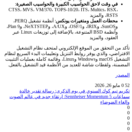
في وقت لاحق الحواسيب الكبيرة والحواسيب الصغيرة
:
CTSS، MVS، VM/370، TOPS-10/20، ITS، Multics، RSX،
RSTS، والمزيد
محطات العمل ومتغيرات يونكس
: أنظمة تشغيل PERQ،
وSunOS، وIRIX، وOSF/1، وA/UX، وNeXTSTEP، وPlan 9،
وأنظمة BSD المتنوعة، بالإضافة إلى توزيعات Linux عبر
العقود، والمزيد
تأكد من التحقق من الموقع الإلكتروني لمتحف نظام التشغيل
الافتراضي، والذي يوفر روابط التنزيل وتعليمات البدء السريع لنظام
التشغيل macOS وWindows وLinux، وقائمة كاملة بعمليات التثبيت
المضمنة، ولقطات شاشة للعديد من الأنظمة قيد التشغيل بالفعل.
المصدر
52
0
مايو 26, 2026
تكريم تيم كوك السنوي في يوم الذكرى: رسالة تقدير خالدة
سماعات Sennheiser Momentum 5: ارتقاء جديد في عالم الصوت
وإلغاء الضوضاء
0
0
0
0
0