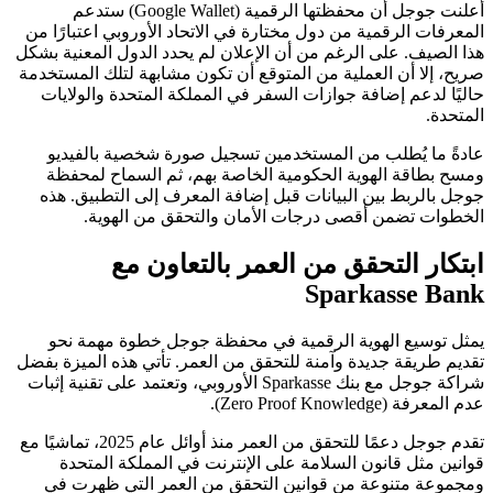
أعلنت جوجل أن محفظتها الرقمية (Google Wallet) ستدعم
المعرفات الرقمية من دول مختارة في الاتحاد الأوروبي اعتبارًا من
هذا الصيف. على الرغم من أن الإعلان لم يحدد الدول المعنية بشكل
صريح، إلا أن العملية من المتوقع أن تكون مشابهة لتلك المستخدمة
حاليًا لدعم إضافة جوازات السفر في المملكة المتحدة والولايات
المتحدة.
عادةً ما يُطلب من المستخدمين تسجيل صورة شخصية بالفيديو
ومسح بطاقة الهوية الحكومية الخاصة بهم، ثم السماح لمحفظة
جوجل بالربط بين البيانات قبل إضافة المعرف إلى التطبيق. هذه
الخطوات تضمن أقصى درجات الأمان والتحقق من الهوية.
ابتكار التحقق من العمر بالتعاون مع
Sparkasse Bank
يمثل توسيع الهوية الرقمية في محفظة جوجل خطوة مهمة نحو
تقديم طريقة جديدة وآمنة للتحقق من العمر. تأتي هذه الميزة بفضل
شراكة جوجل مع بنك Sparkasse الأوروبي، وتعتمد على تقنية إثبات
عدم المعرفة (Zero Proof Knowledge).
تقدم جوجل دعمًا للتحقق من العمر منذ أوائل عام 2025، تماشيًا مع
قوانين مثل قانون السلامة على الإنترنت في المملكة المتحدة
ومجموعة متنوعة من قوانين التحقق من العمر التي ظهرت في