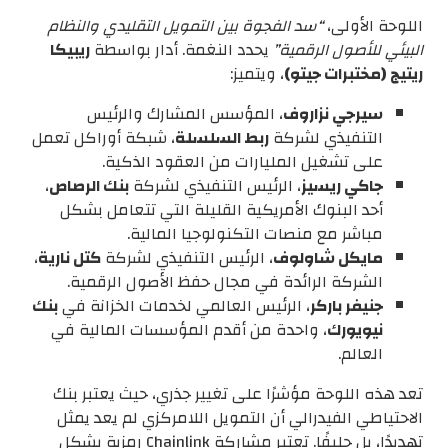
اللوحة الأولى،
“سد الفجوة بين التمويل التقليدي والنظام
البيئي للأصول الرقمية”
يحدد النغمة. أدار بواسطة
ريبيكا
ريتيج (مختبرات جيتو)
، ويتميز:
سيرجي نزاروف
، المؤسس المشارك والرئيس
التنفيذي لشركة
ربط السلسلة
، شبكة أوراكل تعمل
على تشغيل المليارات من العقود الذكية.
جاكي ريسيز
، الرئيس التنفيذي لشركة
بنك الرصاص
،
أحد البنوك الأمريكية القليلة التي تتعامل بشكل
مباشر مع منصات التكنولوجيا المالية.
مايكل شاولوف
، الرئيس التنفيذي لشركة
كتل نارية
،
الشركة الرائدة في مجال حفظ الأصول الرقمية.
جنيفر باركر
، الرئيس العالمي لخدمات الخزانة في
بنك
نيويورك
، واحدة من أقدم المؤسسات المالية في
العالم.
تعد هذه اللوحة مؤشرًا على تغيير جذري، حيث يعتبر بنك
الاحتياطي الفيدرالي أن التمويل اللامركزي لم يعد يمثل
تهديدًا، بل حليفًا. تعتبر مشاركة Chainlink رمزية بشكل