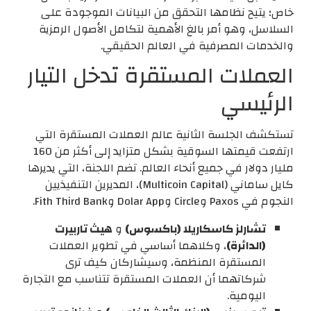
خاص؛ يتيح نظامها التحقق من البيانات الموجودة على
السلاسل، وهو أمر بالغ الأهمية لتكامل الأصول الرمزية
والخدمات المصرفية في العالم الحقيقي.
العملات المستقرة تدخل التيار
الرئيسي
تستكشف الجلسة الثانية عالم العملات المستقرة التي
ارتفعت قيمتها السوقية بشكل متزايد إلى أكثر من 160
مليار دولار في جميع أنحاء العالم. تضم اللجنة، التي يديرها
كايل ساماني (Multicoin Capital)، المديرين التنفيذيين
النجوم في Paxos وCircle وDolar App وFith Third Bank.
تشارلز كاسكاريلا (باكسوس)
و
هيث تاربيرت
(الدائرة)
، وكلاهما أساسي في تطوير العملات
المستقرة المنظمة، وسيشاركان كيف ترى
شركاتهما أن العملات المستقرة تتناسب مع التجارة
اليومية.