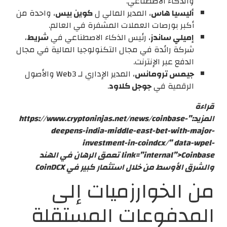
والذكاء الاصطناعي.
أليسيا هاس
، المدير المالي ل
كوين بيس
، واحدة من
أكبر بورصات العملات المشفرة في العالم.
إميلي ساندز
، رئيس الذكاء الاصطناعي في
شريط
،
شركة رائدة في مجال التكنولوجيا المالية في مجال
الدفع عبر الإنترنت.
جيمس ترومانس
، المدير الإداري لـ Web3 والأصول
الرقمية في
جوجل كلاود
.
قراءة
المزيد:”https://www.cryptoninjas.net/news/coinbase-
deepens-india-middle-east-bet-with-major-
investment-in-coindcx/” data-wpel-
link=”internal”>Coinbase تعمق الرهان في الهند
والشرق الأوسط من خلال استثمار كبير في CoinDCX
من الخوارزميات إلى
المدفوعات المستقلة