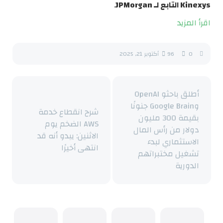
Kinexys التابع لـ JPMorgan
.
اقرأ المزيد
0
96
أكتوبر 21, 2025
أطلق باحثو OpenAI
وGoogle Brain جنونًا
شرح انقطاع خدمة
بقيمة 300 مليون
AWS الضخم يوم
دولار من رأس المال
الاثنين: يبدو أنه قد
الاستثماري لبدء
انتهى أخيرًا
تشغيل مختبراتهم
الدورية