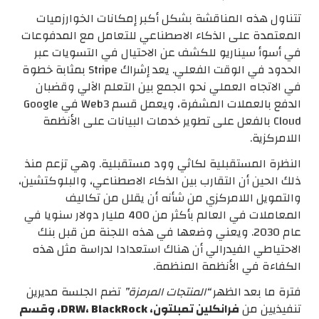
تتناول هذه المناقشة بشكل أكبر إمكانات الخوارزميات
المعتمدة على الذكاء الاصطناعي للتعامل مع المدفوعات
في أسوأ سيناريو للكشف عن الاحتيال في التسويات عبر
الحدود في الوقت الفعلي. يعد إشراك Stripe بمثابة خطوة
في الاتجاه العملي نحو الجمع بين التعلم الآلي وقضبان
الدفع بالعملات المشفرة، ويعمل قسم Web3 في Google
Cloud بالفعل على تطوير خدمات البيانات على الأنظمة
اللامركزية.
النظرة المستقبلية لكاثي وود مستقبلية. وهي تزعم منذ
ذلك الحين أن التقارب بين الذكاء الاصطناعي، والبلوكتشين،
والتمويل اللامركزي من شأنه أن يقلل من تكاليف
المعاملات في العالم بأكثر من 400 مليار دولار سنويا في
عام 2030. ويعني وضعها في هذه اللجنة من قبل بنك
الاحتياطي الفيدرالي أن هناك استعدادا لدراسة مثل هذه
الكفاءة في الأنظمة المنظمة.
فترة ما بعد الظهر
“المنتجات المرمزة”
تضم الجلسة مديرين
تنفيذيين من
فرانكلين تمبلتون، DRW، BlackRock، وقسم