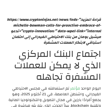
قراءة المزيد:”https://www.cryptoninjas.net/news/feds-
michelle-bowman-calls-for-proactive-embrace-of-
crypto-innovation/” data-wpel-link=”internal”>تدعو
ميشيل بومان من بنك الاحتياطي الفيدرالي إلى احتضان
استباقي لابتكار العملات المشفرة
اجتماع البنك المركزي
الذي لا يمكن للعملات
المشفرة تجاهله
اليوم الواحد
مؤتمر
تم استضافته في مجلس الاحتياطي
الفيدرالي، واشنطن العاصمة، في 21 أكتوبر 2025، وهو
يجمع أفرادًا بارزين في مجال التمويل والتكنولوجيا المالية
وتقنية blockchain. يبدأ الحدث، الذي يتم بثه مباشرة في