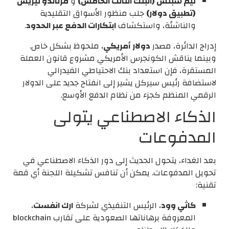
تيم سبنس (البنك الثالث الخامس)
و
فرناندو تيريس
(تطبيق دولار)
جلب منظور الأسواق التقليدية
والناشئة، واستكشاف
ابتكارات الدفع عبر الحدود
.
إدراج الدائرة، مصدر
دولار أمريكي
، ملحوظ بشكل خاص.
وبينما يناقش الكونجرس الأمريكي مشروع قانون العملة
المستقرة، فإن استعداد بنك الاحتياطي الفيدرالي
لاستضافة رئيس سيركل يشير إلى انفتاح جديد على الدولار
الرقمي المنظم كجزء من نظام الدفع الأوسع.
الذكاء الاصطناعي يتولى
المدفوعات
بعد الغداء، يتحول الحديث إلى
دور الذكاء الاصطناعي في
تحويل المدفوعات
. يمكن أن تنافس تشكيلة اللجنة أي قمة
تقنية:
كاثي وود
، الرئيس التنفيذي لشركة
ارك انفست
،
المعروفة برهاناتها الصعودية على تقارب blockchain