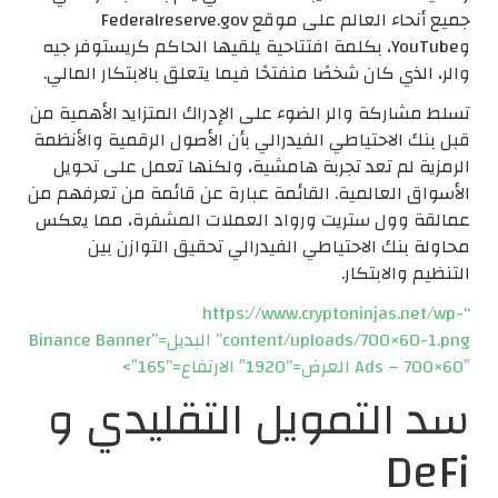
جميع أنحاء العالم على موقع Federalreserve.gov
وYouTube، بكلمة افتتاحية يلقيها الحاكم كريستوفر جيه
والر، الذي كان شخصًا منفتحًا فيما يتعلق بالابتكار المالي.
تسلط مشاركة والر الضوء على الإدراك المتزايد الأهمية من
قبل بنك الاحتياطي الفيدرالي بأن الأصول الرقمية والأنظمة
الرمزية لم تعد تجربة هامشية، ولكنها تعمل على تحويل
الأسواق العالمية. القائمة عبارة عن قائمة من تعرفهم من
عمالقة وول ستريت ورواد العملات المشفرة، مما يعكس
محاولة بنك الاحتياطي الفيدرالي تحقيق التوازن بين
التنظيم والابتكار.
“https://www.cryptoninjas.net/wp-
content/uploads/700×60-1.png” البديل=”Binance Banner
Ads – 700×60″ العرض=”1920″ الارتفاع=”165″>
سد التمويل التقليدي و
DeFi