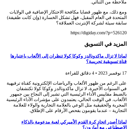
ملاحظة من الثنائي.
ومع ذلك، مع ظهور قضايا مكافحة الاحتكار الإضافية في الولايات
المتحدة في العام المقبل، فهل تشكل الخسارة (وإن كانت طفيفة)
سابقة سيئة لشركة الإنترنت العملاقة؟
https://digiday.com/?p=526120
المزيد في التسويق
لماذا لا تزال ماكدونالدز وكوكا كولا تنظران إلى الألعاب باعتبارها
قناة تسويقية تجريبية؟
17 نوفمبر 2023 • 4 دقائق للقراءة
على الرغم من ظهور الألعاب والرياضات الإلكترونية كقناة ترفيهية
في السنوات الأخيرة، لا تزال ماكدونالدز وكوكا كولا تكتشفان
بالضبط مقاييس الأداء الرئيسية التي تشير إلى النجاح بين جمهور
الألعاب. في الوقت الحالي، يعتمدون على مؤشرات الأداء الرئيسية
المجربة والحقيقية مثل الوعي بالعلامة التجارية والولاء للعلامة
التجارية – عندما يقومون بفحص الأرقام على الإطلاق.
لماذا أصدر اتحاد كرة القدم الأميركي لعبة مدعومة بالذكاء
الاصطناعي مع أمازون؟