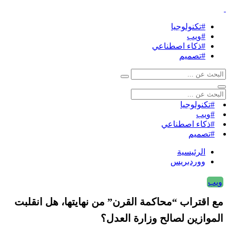
#تكنولوجيا
#ويب
#ذكاء اصطناعي
#تصميم
#تكنولوجيا
#ويب
#ذكاء اصطناعي
#تصميم
الرئيسية
ووردبريس
ويب
مع اقتراب “محاكمة القرن” من نهايتها، هل انقلبت
الموازين لصالح وزارة العدل؟