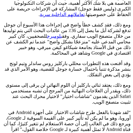
العاصمة هي بلا شك الأكثر أهمية، حيث أن شركات التكنولوجيا
الكبرى (وليس فقط جوجل) المشاركة في الإجراءات حريصة على
الحفاظ على خصوصيتها.
تعاملاتهم الداخلية سرية
.
ومع ذلك، فقد كشف خطأ واضح في إجراءات هذا الأسبوع أن جوجل
تدفع لشركة أبل ما يصل إلى 36٪ من عائدات البحث التي يتم توليدها
من خلال متصفح الويب سفاري. وفق
بلومبرج
للصحفيين، كان كبير
محامي المدعى عليه “منزعجًا بشكل واضح” عندما تم الكشف عن
ذلك من قبل الأستاذ بجامعة شيكاغو كيفن ميرفي، وهو خبير
اقتصادي في Google وشاهد في المحاكمة.
وقد أقنعت هذه التطورات محللي باركليز روس ساندلر وتيم لونج
بنشر مذكرة تتنبأ باحتمال خسارة جوجل للقضية، وهو الأمر الذي قد
يؤدي إلى بعض التفكك.
ومع ذلك، يعتقد ثنائي باركليز أن اللوم النهائي لن يرقى إلى مستوى
ذلك، ويقدر أن العلاجات النهائية من المرجح أن تشبه مستخدمي
Safari الذين يقدمون “شاشات اختيار” لاختيار محرك البحث عند
تثبيت متصفح الويب.
“لقد شهدنا بالفعل طرح شاشات الاختيار على أجهزة Android في
أوروبا، وهو ما لم يكن له تأثير كبير على القيمة السوقية لـ Google،
ويرجع ذلك في الغالب إلى أن حصة الاستعلام لم تتغير كثيرًا، كما أن
قناة Android لا تمثل أهمية كبيرة لـ Google خلاصة القول،” اقرأ