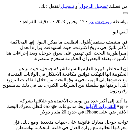
من فضلك
تسجيل الدخول
أو
تسجيل
لتفعل ذلك.
بواسطة
رونان شيلدز
•
17 نوفمبر 2023 • 2 دقيقة للقراءة
•
آيفي ليو
في منتصف سبتمبر/أيلول، انطلقت ما يمكن القول إنها المحاكمة
الأكثر تأثيرًا في تاريخ الإنترنت، حيث استهدفت وزارة العدل
إمبراطورية البحث التي تهيمن على سوق جوجل، وبعد إجراءات هذا
الأسبوع، يعتقد البعض أن الحكومة ستخرج منتصرة.
إن المخاطر كبيرة للغاية بالنسبة لشركة جوجل، حيث تزعم
الحكومة أنها انتهكت قوانين مكافحة الاحتكار في الولايات المتحدة
مع صعودها إلى الهيمنة في سوق البحث من خلال اتفاقيات التوزيع
التي أبرمتها مع سلسلة من الشركات الكبرى، بما في ذلك سامسونج
وفيريزون.
ما أدى إلى أكبر عدد من بوصات الأعمدة هو علاقتها بشركة
Apple
التقديرات الأولية
ربط مدفوعات Google لتظل محرك البحث
الافتراضي على iPhone في حدود 20 مليار دولار.
تواجه جوجل معارك قانونية على جبهات متعددة. ومع ذلك، فإن
معركتها الحالية مع وزارة العدل في قاعة المحكمة بواشنطن