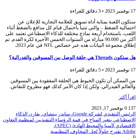
17 نوفمبر 2023 • 3 دقائق للقراءة
ستكون اللعبة بمثابة أداة تسويق للعلامة التجارية للإعلان عن
احتمالية الضغط – والتي تتنبأ باحتمال قيام كل مدافع بالضغط أثناء
اللعب، باستخدام أربعة نماذج مختلفة للذكاء الاصطناعي تعتمد على
أكثر من 90.000 مباراة من السنوات الخمس الأخيرة لكرة القدم. تم
إطلاق مجموعة البيانات هذه عبر خصائص NFL في عام 2023.
هل ستكون Threads هي حلقة الوصل بين المسوقين والفدرالية؟
17 نوفمبر 2023 • 5 دقائق للقراءة
من الممكن أن تكون الخيوط هي الحلقة المفقودة بين المسوقين
والعالم الفيدرالي. ولكن إذا كان الأمر كذلك فهو مطروح للنقاش.
اقرأ أكثر
137
0
نوفمبر 17, 2023
الرئيس التنفيذي لشركة Google، ساندر بيتشاي، يقارن الذكاء
الاصطناعي بتغير المناخ في قمة الرؤساء التنفيذيين لمنظمة التعاون
الاقتصادي لآسيا والمحيط الهادئ (APEC).
Adobe تقترح حلولاً لحل المخاوف التنظيمية
0