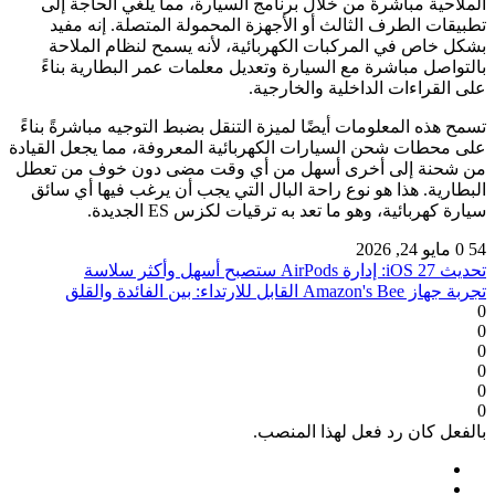
الملاحية مباشرةً من خلال برنامج السيارة، مما يلغي الحاجة إلى
تطبيقات الطرف الثالث أو الأجهزة المحمولة المتصلة. إنه مفيد
بشكل خاص في المركبات الكهربائية، لأنه يسمح لنظام الملاحة
بالتواصل مباشرة مع السيارة وتعديل معلمات عمر البطارية بناءً
على القراءات الداخلية والخارجية.
تسمح هذه المعلومات أيضًا لميزة التنقل بضبط التوجيه مباشرةً بناءً
على محطات شحن السيارات الكهربائية المعروفة، مما يجعل القيادة
من شحنة إلى أخرى أسهل من أي وقت مضى دون خوف من تعطل
البطارية. هذا هو نوع راحة البال التي يجب أن يرغب فيها أي سائق
سيارة كهربائية، وهو ما تعد به ترقيات لكزس ES الجديدة.
54
0
مايو 24, 2026
تحديث iOS 27: إدارة AirPods ستصبح أسهل وأكثر سلاسة
تجربة جهاز Amazon's Bee القابل للارتداء: بين الفائدة والقلق
0
0
0
0
0
0
بالفعل كان رد فعل لهذا المنصب.