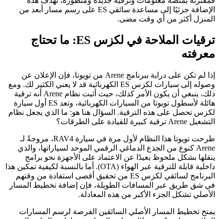
فمقترنة بمنصة معلومات وترفيه جديدة ومتطورة، تهدف هذه
الإضافة جزئيًا إلى مساعدة سائقي ES على رسم مسار أبعد من
المنزل أكثر من أي وقت مضى.
ترقيات الملاحة في لكزس ES: ما تحتاج
معرفته
إذا لم تكن على دراية ببرنامج Arene من تويوتا، فإن الإعلان عن
وصوله إلى سيارات لكزس ES الكهربائية قد لا يعني الكثير لك. ومع
ذلك، ينبغي أن يكون الأمر كذلك، حيث أثبت نظام Arene أنه ترقية
هائلة لأسطول تويوتا من السيارات الكهربائية، وتعد ES أول سيارة
لكزس تحصل على هذه الترقية. السؤال هنا هو: ما الذي يجعل نظام
التشغيل Arene ترقية كبيرة للقيادة على الطرقات؟
طرحت تويوتا هذا النظام لأول مرة في سيارة RAV4، مروجةً لـ
Arene كنوع من الجذع الدماغي الرقمي الموحد لسياراتها، والذي
ينقلها بشكل ملحوظ بعيدًا عن الاعتماد على الأجهزة نحو برامج
داخلية قابلة للترقية عبر الهواء (OTA). أما بالنسبة لكيفية تمكين هذا
البرنامج لسائقي لكزس ES من تحقيق أقصى استفادة من وقتهم
في شق طريق عبر المسافات الطويلة، فإن إضافة تخطيط المسار
الأصلي تشكل الجزء الأكبر من هذه المعادلة.
يمنح تخطيط المسار الأصلي السائقين الفرصة لرسم المسارات