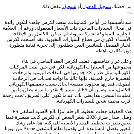
من فضلك
تسجيل الدخول
أو
تسجيل
لتفعل ذلك.
منذ تأسيسها في أواخر الثمانينات، سعت لكزس جاهدة لتكون رائدة
في مجال السيارات الفاخرة ذات الأسعار المعقولة. ورغم أن العلامة
التجارية، المملوكة لشركة تويوتا، لم تتمكن بالكامل من الإطاحة
بالأسماء الكبرى في قطاع السيارات النخبوية، فقد أصبحت لكزس
الخيار المفضل للسائقين الذين يتطلعون إلى تجربة قيادة متطورة
دون تكاليف باهظة.
وعلى غرار منافسيها، قضت لكزس العقد الماضي في بناء
مجموعتها من السيارات الكهربائية. لكن في حين أثبتت المركبات
الكهربائية مثل طراز ES جدارتها في التنقلات اليومية والرحلات
القصيرة خارج المدينة، فإنها غالبًا ما تواجه تحديات في الرحلات
الطويلة. فقدرتها محدودة بطبيعة الحال بسبب تصميمها الكهربائي
بالكامل، مما يضمن أن ES لن تسير إلا بقدر ما تدوم بطاريتها بين
عمليات الشحن. هذا يعني أنك، عندما تكون على الطريق، تحت رحمة
أقرب محطة شحن للسيارات الكهربائية.
هذه الحقيقة جعلت تخطيط الرحلة أمرًا بالغ الأهمية لسائقي ES.
وقبل إصدار طراز 2026، شعر البعض أن لكزس كانت مقصرة فيما
يتعلق بقدرات تخطيط المسار الأصلية للمركبة. هذا على وشك
التغيير بفضل المساعدة التي يقدمها نظام التشغيل Arene من تويوتا.