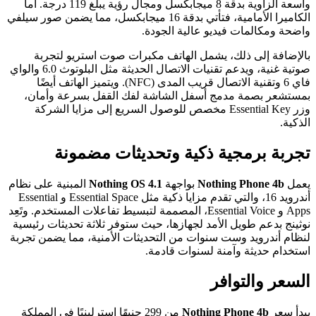
واسعة الزاوية بدقة 8 ميجابكسل ومجال رؤية يبلغ 119 درجة. أما
الكاميرا الأمامية، فتأتي بدقة 16 ميجابكسل، مما يضمن صور سيلفي
واضحة ومكالمات فيديو عالية الجودة.
بالإضافة إلى ذلك، يشمل الهاتف مكبرات صوت استريو لتجربة
صوتية غنية، ويدعم تقنيات الاتصال الحديثة مثل البلوتوث 6.0 والواي
فاي 6 وتقنية الاتصال قريب المدى (NFC). ويتميز الهاتف أيضًا
بمستشعر بصمة مدمج أسفل الشاشة لفك القفل بسرعة وأمان،
وزر Essential Key مخصص للوصول السريع إلى مزايا الشركة
الذكية.
تجربة برمجية ذكية وتحديثات مضمونة
يعمل
Nothing Phone 4b
بواجهة
Nothing OS 4.1
المبنية على نظام
أندرويد 16، والتي تقدم مزايا ذكية مثل Essential Space و Essential
Apps و Essential Voice، المصممة لتبسيط تفاعلات المستخدم. وتَعِد
نوثينج بدعم طويل الأمد لجهازها، حيث ستوفر ثلاثة تحديثات رئيسية
لنظام أندرويد وست سنوات من التحديثات الأمنية، مما يضمن تجربة
استخدام حديثة وآمنة لسنوات قادمة.
السعر والتوافر
يبدأ سعر
Nothing Phone 4b
من 299 جنيهًا إسترلينيًا في المملكة