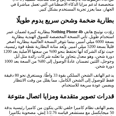
متخصصة لدعم مزايا الذكاء الاصطناعي التي تعمل مباشرةً في
الجهاز، مما يعزز تجربة المستخدم بشكل كبير.
بطارية ضخمة وشحن سريع يدوم طويلًا
زوّدت نوثينج هاتف
Nothing Phone 4b
ببطارية كبيرة لضمان عمر
استخدام طويل. تأتي النسخة المخصصة للسوق الهندية ببطارية
بسعة 6000 ميلي أمبير، بينما تتوفر النسخة العالمية ببطارية أصغر
قليلاً بسعة 5200 ميلي أمبير. وتُعد متانة البطارية نقطة قوة رئيسية،
حيث تؤكد الشركة أنها تحتفظ بنحو 90% من سعتها الأصلية بعد 1200
دورة شحن، وهو معدل يتجاوز ما تعلنه شركات رائدة مثل آبل
وجوجل، اللتين تضمنان عادةً الوصول إلى 80% من السعة بعد 1000
دورة شحن.
يدعم الهاتف الشحن السلكي بقوة 33 واطًا، ويستغرق نحو 80 دقيقة
فقط للوصول إلى الشحن الكامل، مما يقلل من وقت الانتظار
ويضمن عودة سريعة للاستخدام.
قدرات تصوير متقدمة ومزايا اتصال متنوعة
يضم الهاتف نظام كاميرا خلفي ثلاثي يتكون من كاميرا رئيسية بدقة
50 ميجابكسل مع مستشعر قياسه 1/2.76 إنش، مصحوبة بكاميرا