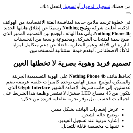
من فضلك
تسجيل الدخول
أو
تسجيل
لتفعل ذلك.
في خطوة ترسم ملامح جديدة لمنافسة الفئة الاقتصادية من الهواتف
الذكية، أعلنت شركة
نوثينج Nothing
رسميًا عن إطلاق هاتفها الجديد
Nothing Phone 4b
. يأتي هذا الهاتف ليجمع بين التصميم المميز الذي
أصبح سمة لمنتجات الشركة، ومجموعة واسعة من التحسينات
البارزة في الأداء، وعمر البطارية، فضلًا عن دعم متكامل لمزايا
الذكاء الاصطناعي، ليقدم قيمة استثنائية للمستخدمين.
تصميم فريد وهوية بصرية لا تخطئها العين
يُحافظ هاتف
Nothing Phone 4b
على الهوية التصميمية الجريئة
والمبتكرة لنوثينج. يتميز الهاتف بوحدة كاميرات خلفية عريضة تضم
عدستين، إلى جانب شريط الإضاءة الشهير
Glyph Interface
الذي
يتكون من 45 مصباح LED صغيرًا. لا تقتصر وظيفة هذا الشريط على
الجماليات فحسب، بل يوفر تجربة تفاعلية فريدة من خلال:
عرض إشعارات الهاتف بشكل مميز.
توضيح حالة الشحن.
إشارة مرئية عند تسجيل الفيديو.
تنبيهات مخصصة قابلة للتعديل.