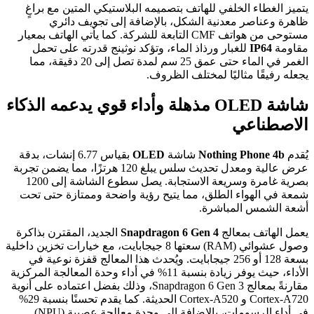
يتميز الغطاء الخلفي للهاتف بتصميمه البلاستيكي المتين مع براغٍ
ظاهرة وعناصر معدنية الشكل، بالإضافة إلى تجويف دائري
مستوحى من هواتف CMF التابعة للشركة. كما يأتي الهاتف بمعيار
مقاومة
IP64
للغبار ورذاذ الماء، وتؤكد نوثينج قدرته على تحمل
الغمر في الماء حتى عمق 25 سم لمدة تصل إلى 20 دقيقة، مما
يجعله رفيقًا مثاليًا لمختلف الظروف.
شاشة OLED مذهلة وأداء قوي يدعمه الذكاء
الاصطناعي
يُقدم
Nothing Phone 4b
شاشة
OLED
بقياس 6.77 إنشات، بدقة
عرض عالية ومعدل تحديث سلس يبلغ 120 هرتزًا، مما يضمن تجربة
بصرية غامرة وسريعة الاستجابة. يصل سطوع الشاشة إلى 1200
شمعة في الهواء الطلق، مما يتيح رؤية واضحة وممتازة حتى تحت
أشعة الشمس المباشرة.
يعمل الهاتف بمعالج
Snapdragon 6 Gen 4
الجديد، المقترن بذاكرة
وصول عشوائي (RAM) سعتها 8 جيجابايت، مع خيارات تخزين داخلية
بسعة 128 أو 256 جيجابايت. ويُحدث هذا المعالج قفزة نوعية في
الأداء، حيث يوفر زيادة بنسبة 11% في أداء وحدة المعالجة المركزية
مقارنةً بمعالج Snapdragon 6 Gen 3، وذلك بفضل اعتماده على أنوية
Cortex-A720 و Cortex-A520 الحديثة. كما يقدم تحسنًا بنسبة 29%
في أداء الرسومات، بالإضافة إلى وحدة معالجة عصبية (NPU)