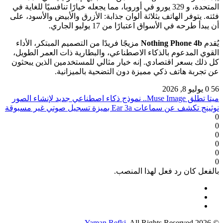
المتحدة، و 329 يورو في أوروبا، مما يجعله خيارًا تنافسيًا للغاية في
فئته. يتوفر الهاتف بثلاثة ألوان جذابة: الأزرق والأبيض والأسود، على
أن يبدأ طرحه في الأسواق اعتبارًا من 17 يوليو الجاري.
يُقدم
Nothing Phone 4b
مزيجًا فريدًا من التصميم المبتكر، الأداء
القوي المدعوم بالذكاء الاصطناعي، والبطارية ذات العمر الطويل،
كل ذلك بسعر اقتصادي. إنه خيار مثالي للمستخدمين الذين يبحثون
عن تجربة هاتف ذكي مميزة دون التضحية بالميزانية.
56
0
يوليو 8, 2026
ميتا تطلق Muse Image.. نموذج ذكاء اصطناعي جديد لإنشاء الصور
نوثينج تكشف عن سماعات Ear 3a بميزة تسجيل صوتي غير مسبوقة
0
0
0
0
0
0
بالفعل كان رد فعل لهذا المنصب.
Yaman Refki
. All Rights Reserved
© 2026