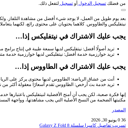
من فضلك
تسجيل الدخول
أو
تسجيل
لتفعل ذلك.
بعد يوم طويل من العمل، لا يوجد شيء أفضل من مشاهدة التلفاز. ولكن
نيتفليكس والطاووس. كلاهما يحتويان على محتوى رائع، لكنهما يتعامل
يجب عليك الاشتراك في نيتفليكس إذا…
تريد أصولًا أفضل: نيتفليكس لديها سمعة طيبة في إنتاج برامج م
تريد خوارزمية خدمة أفضل: نيتفليكس لديها خوارزمية خدمة متق
يجب عليك الاشتراك في الطاووس إذا…
أنت من عشاق الرياضة: الطاووس لديها محتوى يركز على الرياضة، بما 
تريد خدمة بث أرخص: الطاووس تقدم أسعارًا معقولة أكثر من ن
إنها فكرة صعبة، لكن يجب أن أمنح الأفضلية لنيتفليكس باعتبارها خدم
مكتبتها الضخمة من النسخ الأصلية التي يجب مشاهدتها، وواجهة المستخدم
المصدر
36
0
يونيو 30, 2026
تسريب تفاصيل كاميرا سلسلة Galaxy Z Fold 8