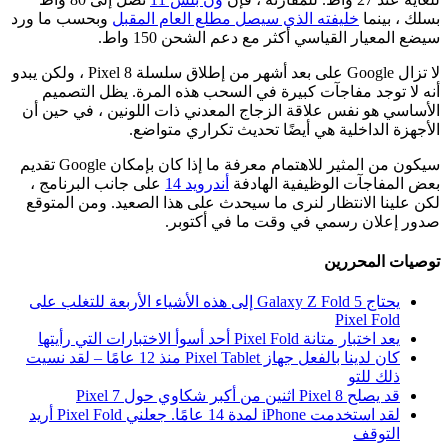
بسلك ، بينما
خليفته الذي سيصل مطلع العام المقبل
وبحسب ما ورد
سيضع المعيار القياسي أكثر مع دعم الشحن 150 واط.
لا تزال Google على بعد أشهر من إطلاق سلسلة Pixel 8 ، ولكن يبدو
أنه لا توجد مفاجآت كبيرة في السحب هذه المرة. يظل التصميم
الأساسي هو نفس علاقة الزجاج المعدني ذات اللونين ، في حين أن
الأجهزة الداخلية هي أيضًا تحديث تكراري متواضع.
سيكون من المثير للاهتمام معرفة ما إذا كان بإمكان Google تقديم
بعض المفاجآت الوظيفية الهادفة
أندرويد 14
على جانب البرنامج ،
لكن علينا الانتظار لنرى ما سيحدث على هذا الصعيد. ومن المتوقع
صدور إعلان رسمي في وقت ما في أكتوبر.
توصيات المحررين
يحتاج Galaxy Z Fold 5 إلى هذه الأشياء الأربعة للتغلب على
Pixel Fold
يعد اختبار متانة Pixel Fold أحد أسوأ الاختبارات التي رأيتها
كان لدينا بالفعل جهاز Pixel Tablet منذ 12 عامًا – لقد نسيت
ذلك للتو
قد يصلح Pixel 8 اثنين من أكبر شكاوي حول Pixel 7
لقد استخدمت iPhone لمدة 14 عامًا. جعلني Pixel Fold أريد
التوقف