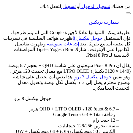
من فضلك
تسجيل الدخول
أو
تسجيل
لتفعل ذلك.
سمارت بريكس
بطريقة يمكن التنبؤ بها عادةً لأجهزة Google التي لم يتم طرحها ،
فإن المستقبل
جوجل بيكسل 8
ظهرت هواتف السلسلة في تسريبات
كل بضعة أسابيع تقريبًا. بعد
إشاعات تسويقية
وظهرت تفاصيل
الكاميرا على الإنترنت ، شارك Tipster Yogesh Brar المواصفات
الأساسية لـ Pixel 8 Pro.
يقال إن Pixel 8 Pro سيحتوي على شاشة QHD + بحجم 6.7 بوصة
(1440 × 3120 بكسل) LTPO OLED مع معدل تحديث 120 هرتز ،
وهو نفس
جوجل بيكسل 7 برو
. هذا يعني أنك تحصل على شاشة
بوضوح محترم يصل إلى 512 بكسل لكل بوصة وتعديل معدل
التحديث الديناميكي.
جوجل بيكسل 8 برو
– 6.7 & quot؛ QHD + LTPO OLED ، 120 هرتز
– رقاقة Google Tensor G3 + Titan
– 12 جيجا رام
– سعة تخزين 128/256 جيجابايت
– الكاميرا: 50 ميجابكسل (OIS) + 64 ميجابكسل UW +