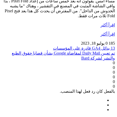
مساء أمس. يقولون أنه بعد خمس ساعات من إعداد Pixel Fold ، بدأ
واقي الشاشة المثبت في المصنع في التقشير ، وهناك “ما يشبه
الخدوش من الداخل”. من المفترض أن يحدث كل هذا بعد فتح Pixel
Fold ثلاث مرات فقط.
اقرأ أكثر
اقرأ أكثر
185
0
يوليو 18, 2023
13 بدائل GA4 قادرة على المؤسسات
تم تعيين Daily Mail لمقاضاة Google بشأن قضايا حقوق الطبع
والنشر لشركة Bard
0
0
0
0
0
0
بالفعل كان رد فعل لهذا المنصب.