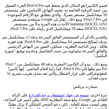
قسم الكاميرا هو المكان الذي يحفظ فيه Pixel 8 Pro الجزء الضئيل
من حصة الترقية الخاصة به. يعتمد النهاش الأساسي على مستشعر
50 ميجابكسل مستقر بصريًا ، والذي يتطابق مع الأرقام الموجودة
في Pixel 7 Pro. ومع ذلك ، يُقال إن Google تستخدم مستشعر
Samsung ISOCEL GN2 الأحدث هذه المرة بدلاً من مستشعر
ISOCEL GN1 سعة 50 ميجابكسل الذي رأيناه على Pixel 7 Pro.
والجدير بالذكر أن المستشعر الفائق السرعة بدقة 12 ميجابكسل يتم
تبديله لصالح مستشعر 64 ميجابكسل على Pixel 8 Pro. هذه قفزة
هائلة ، ومن الناحية النظرية ، ستكون الصور من النهاش الرئيسي
والفائق السرعة متساوية من حيث التفاصيل وجاذبية توقيع “صورة
البكسل”.
ومع ذلك ، يبدو أن الكاميرا المقربة بدقة 48 ميجابكسل من Pixel 7
Pro يتم نقلها إلى Pixel 8 Pro. كما رأينا العام الماضي ، إنها كاميرا
تليفوتوغرافي على غرار المنظار والتي تعد بمدى تقريب بصري 5x
بدون فقدان.
سمارت بريكس
مرة اخرى،
نسمع عن جهاز استشعار درجة الحرارة
على الرائد
القادم من Google. تبلغ سعة البطارية 4950 مللي أمبير في الساعة ،
وهي ليست سيئة للغاية ، لكن دعم الشحن السلكي لا يزال بطيئًا
للغاية عند 27 واط. للمقارنة ، فإن
ون بلس 11
تصل إلى 80 واط