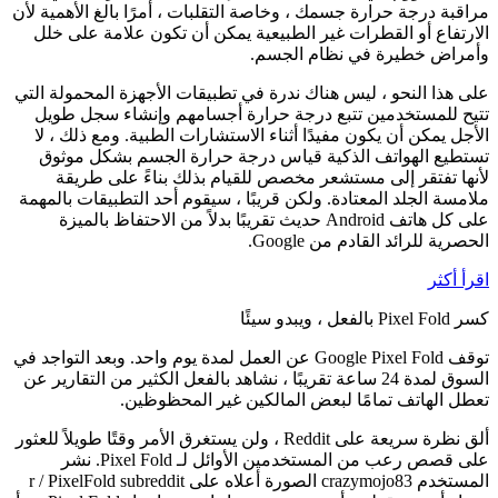
مراقبة درجة حرارة جسمك ، وخاصة التقلبات ، أمرًا بالغ الأهمية لأن
الارتفاع أو القطرات غير الطبيعية يمكن أن تكون علامة على خلل
وأمراض خطيرة في نظام الجسم.
على هذا النحو ، ليس هناك ندرة في تطبيقات الأجهزة المحمولة التي
تتيح للمستخدمين تتبع درجة حرارة أجسامهم وإنشاء سجل طويل
الأجل يمكن أن يكون مفيدًا أثناء الاستشارات الطبية. ومع ذلك ، لا
تستطيع الهواتف الذكية قياس درجة حرارة الجسم بشكل موثوق
لأنها تفتقر إلى مستشعر مخصص للقيام بذلك بناءً على طريقة
ملامسة الجلد المعتادة. ولكن قريبًا ، سيقوم أحد التطبيقات بالمهمة
على كل هاتف Android حديث تقريبًا بدلاً من الاحتفاظ بالميزة
الحصرية للرائد القادم من Google.
اقرأ أكثر
كسر Pixel Fold بالفعل ، ويبدو سيئًا
توقف Google Pixel Fold عن العمل لمدة يوم واحد. وبعد التواجد في
السوق لمدة 24 ساعة تقريبًا ، نشاهد بالفعل الكثير من التقارير عن
تعطل الهاتف تمامًا لبعض المالكين غير المحظوظين.
ألق نظرة سريعة على Reddit ، ولن يستغرق الأمر وقتًا طويلاً للعثور
على قصص رعب من المستخدمين الأوائل لـ Pixel Fold. نشر
المستخدم crazymojo83 الصورة أعلاه على r / PixelFold subreddit