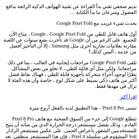
نديم صحفي تقني بدأ القراءة عن تقنية الهواتف الذكية الرائعة بدافع
الفضول وسرعان ما بدأ الكتابة …
يحدث شيء غريب مع Google Pixel Fold
أول هاتف قابل للطي من Google ، Google Pixel Fold ، متاح الآن
للجميع. على الرغم من أن Google قد تأخرت بضع سنوات عن اللعبة
مقارنة بعلامات تجارية أخرى مثل Samsung ، إلا أن التأخير أفضل
من عدمه ، أليس كذلك؟
تلقى Google Pixel Fold مراجعات إيجابية في الغالب ، بما في ذلك
مراجعاتنا. ولكن مثل أي قابلة للطي ، لا تخلو من بعض المشاكل.
نظرًا لوجود أجزاء متحركة بأجهزة قابلة للطي ، فهناك نقاط فشل
أكثر من هاتف ذكي بسيط على شكل لوح ، خاصة وأن هذه الفئة لا
تزال في مهدها فقط.
اقرأ أكثر
ننسى Pixel 8 Pro – هذا التطبيق لديه بالفعل أروع ميزة
تتطلع Google إلى جزء من السوق الصحية مع هاتف Pixel 8 Pro
القادم ، وذلك بفضل مستشعر درجة الحرارة الذي من شأنه أن يتيح
للمستخدمين الشعور بأعراض الحمى. على عكس مستشعر الرادار
Soli المشؤوم في سلسلة Pixel 4 ، فإن هذا المستشعر منطقي. تعد