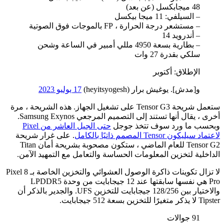
48 ميجابكسل (عن بعد)
– السيلفي: 11 ميجا بيكسل
– مستشعر درجة الحرارة ، FP بالموجات فوق الصوتية
– أندرويد 14
– بطارية بسعة 4950 مللي أمبير في الساعة وشحن
سلكي بقدرة 27 وات
الإطلاق: أكتوبر
و[مدش]. يوغيش برار (heyitsyogesh)
17 يوليو 2023
ستعمل شريحة Tensor G3 على تشغيل الجهاز. هذه الشريحة ، مرة
أخرى ، يقال أنها تستند إلى التصميم المرجعي Samsung Exynos.
وبحسب ما ورد سوف تتخذ جوجل
حتى الجيل العاشر من Pixel
لاعتماد سيليكون Tensor المصمم ذاتيًا بالكامل
. على غرار شريحة
Tensor G2 للعام الماضي ، ستكون مصحوبة بشريحة أمان Titan
الداخلية لتخزين المعلومات الحساسة والتعامل مع التمهيد الآمن.
لا تزال تكوينات ذاكرة الوصول العشوائي والتخزين الخاصة بـ Pixel 8
Pro هي نفسها سابقتها عند 12 جيجابايت من وحدة LPDDR5
والاختيار بين 128/256 جيجابايت للتخزين UFS. والجدير بالذكر أن
Tipster لا يذكر متغيرًا للتخزين بسعة 512 جيجابايت.
91 جوالات