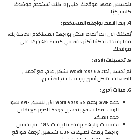
لتخصيص مظهر موقعك، حتى إذا كنت تستخدم موضوعًا
كلاسيكيًا.
4. ربط النمط بواجهة المستخدم:
يُمكنك الآن ربط أنماط الكتل بواجهة المستخدم الخاصة بك،
مما يمنحك تحكمًا أكثر دقة في كيفية ظهورها على
موقعك.
5. تحسينات الأداء:
تم تحسين أداء WordPress 6.5 بشكل عام، مع تحميل
الصفحات بشكل أسرع ووقت استجابة أسرع.
6. ميزات أخرى:
دعم AVIF: يدعم WordPress 6.5 الآن تنسيق AVIF لصور
الويب، مما يسمح بتحسين جودة الصور مع تقليل
حجم الملف.
تحسينات واجهة برمجة تطبيقات I18N: تم تحسين
واجهة برمجة تطبيقات I18N لتسهيل ترجمة مواقع