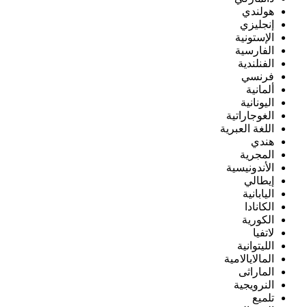
هولندي
إنجليزي
الإستونية
الفارسية
الفنلندية
فرنسي
ألمانية
اليونانية
الغوجاراتية
اللغة العبرية
هندي
المجرية
الأندونيسية
إيطالي
اليابانية
الكانادا
الكورية
لاتفيا
الليتوانية
المالايالامية
الماراثى
النرويجية
تلميع