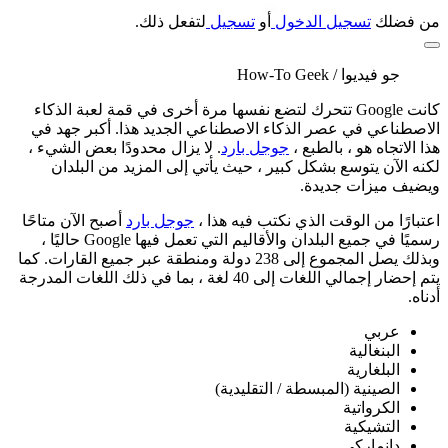
من فضلك
تسجيل الدخول
أو
تسجيل
لتفعل ذلك.
جو فيديوا / How-To Geek
كانت Google تتحرك لتضع نفسها مرة أخرى في قمة لعبة الذكاء
الاصطناعي في عصر الذكاء الاصطناعي الجديد هذا. أكبر جهد في
هذا الاتجاه هو ، بالطبع ،
جوجل بارد
. لا يزال محدودًا بعض الشيء ،
لكنه الآن يتوسع بشكل كبير ، حيث يأتي إلى المزيد من البلدان
ويضيف ميزات جديدة.
اعتبارًا من الوقت الذي نكتب فيه هذا ،
جوجل بارد
أصبح الآن متاحًا
رسميًا في جميع البلدان والأقاليم التي تعمل فيها Google حاليًا ،
وبذلك يصل المجموع إلى 238 دولة ومنطقة عبر جميع القارات. كما
يتم إحضار إجمالي اللغات إلى 40 لغة ، بما في ذلك اللغات المدرجة
أدناه.
عربي
البنغالية
البلغارية
الصينية (المبسطة / التقليدية)
الكرواتية
التشيكية
دانماركي