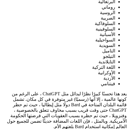
البرتغالية
روماني
الروسية
الصربية
السلوفاكية
السلوفينية
الأسبانية
السواحيلية
السويدية
التاميل
التيلجو
التايلاندية
اللغة التركية
الأوكرانية
الأردية
فيتنامي
يعد هذا تحسنًا كبيرًا نظرًا لبدائل مثل ChatGPT ، على الرغم من
كونها عالمية ، إلا أنها (رسميًا) غير متوفرة في كل مكان. تشمل
قائمة البلدان المتاحة في Bard دولًا مثل إيطاليا ، حيث تم حظر
ChatGPT حتى وقت قريب بسبب مخاوف تتعلق بالخصوصية ،
وفنزويلا ، حيث تم حظره بسبب العقوبات التي فرضتها الحكومة
الأمريكية. وبالمثل ، فإن اللغات المضافة حديثًا تضمن للجميع حول
العالم إمكانية استخدام Bard بلغتهم الأم.