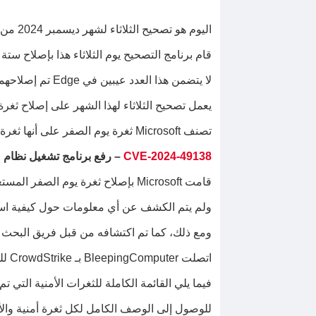
اليوم هو تصحيح الثلاثاء لشهر ديسمبر 2024 من Microsoft، والذي يتضمن تحديثات أمنية لـ 71 عيبًا، بما في ذلك ثغرة أمنية مستغلة بشكل نشط.
قام برنامج التصحيح يوم الثلاثاء هذا بإصلاح ست
لا يتضمن هذا العدد عيبين في Edge تم إصلاحهما مسبقًا في 5 و6 ديسمبر.
يعمل تصحيح الثلاثاء لهذا الشهر على إصلاح ثغرة
تصنف Microsoft ثغرة يوم الصفر على أنها ثغرة تم الكشف عنها علنًا أو تم استغلالها بشكل نشط في حين لا يتوفر إصلاح رسمي.
CVE-2024-49138
– رفع برنامج تشغيل نظام ملفات السجل 
قامت Microsoft بإصلاح ثغرة يوم الصفر المستغلة بشكل نشط والتي تسمح للمهاجمين بالحصول على امتيازات النظام على أجهزة Windows.
ولم يتم الكشف عن أي معلومات حول كيفية است
ومع ذلك، كما تم اكتشافه من قبل فريق البحث المتقدم مع CrowdStrike، فمن المحتمل أن نرى تقريرًا ح
اتصلت BleepingComputer بـ CrowdStrike للحصول على مزيد من المعلومات ولكنها لم تتلق ردًا بعد.
فيما يلي القائمة الكاملة للثغرات الأمنية التي تم 