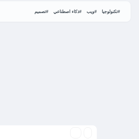
#تكنولوجيا
#ويب
#ذكاء اصطناعي
#تصميم
Hosting
الصفر المستغل، و71 عيبًا