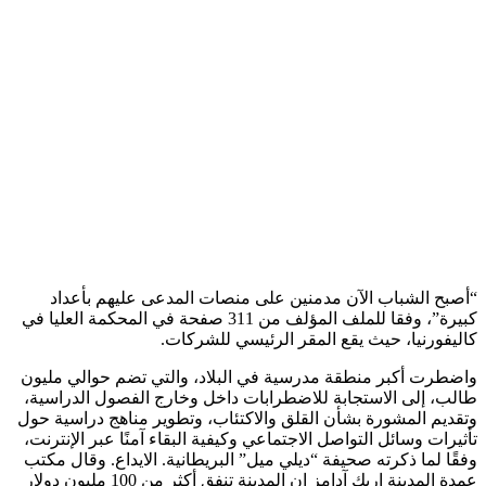
“أصبح الشباب الآن مدمنين على منصات المدعى عليهم بأعداد
كبيرة”، وفقا للملف المؤلف من 311 صفحة في المحكمة العليا في
كاليفورنيا، حيث يقع المقر الرئيسي للشركات.
واضطرت أكبر منطقة مدرسية في البلاد، والتي تضم حوالي مليون
طالب، إلى الاستجابة للاضطرابات داخل وخارج الفصول الدراسية،
وتقديم المشورة بشأن القلق والاكتئاب، وتطوير مناهج دراسية حول
تأثيرات وسائل التواصل الاجتماعي وكيفية البقاء آمنًا عبر الإنترنت،
وفقًا لما ذكرته صحيفة “ديلي ميل” البريطانية. الايداع. وقال مكتب
عمدة المدينة إريك آدامز إن المدينة تنفق أكثر من 100 مليون دولار