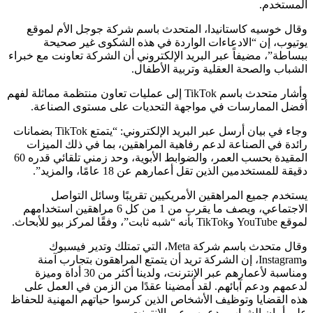
المستخدم.
وقال خوسيه كاستانيدا، المتحدث باسم شركة جوجل الأم لموقع
يوتيوب، إن “الادعاءات الواردة في هذه الشكوى غير صحيحة
ببساطة”، مضيفاً عبر البريد الإلكتروني أن الشركة تعاونت مع خبراء
الشباب والصحة العقلية وتربية الأطفال.
وأشار متحدث باسم TikTok إلى عمليات تعاون منتظمة مماثلة لفهم
أفضل الممارسات في مواجهة التحديات على مستوى الصناعة.
وجاء في بيان أرسل عبر البريد الإلكتروني: “يتمتع TikTok بضمانات
رائدة في الصناعة لدعم رفاهية المراهقين، بما في ذلك الميزات
المقيدة بحسب العمر، والضوابط الأبوية، وحد زمني تلقائي قدره 60
دقيقة للمستخدمين الذين تقل أعمارهم عن 18 عامًا، والمزيد”.
يستخدم جميع المراهقين الأمريكيين تقريبًا وسائل التواصل
الاجتماعي، ويصف ما يقرب من 1 من كل 6 مراهقين استخدامهم
لموقع YouTube وTikTok بأنه “شبه ثابت”، وفقًا لمركز بيو للأبحاث.
وقال متحدث باسم شركة Meta، التي تمتلك وتدير فيسبوك
وInstagram، إن الشركة تريد أن يتمتع المراهقون بتجارب آمنة
ومناسبة لأعمارهم عبر الإنترنت، ولدينا أكثر من 30 أداة وميزة
لدعمهم ودعم آبائهم. لقد أمضينا عقدًا من الزمن في العمل على
هذه القضايا وتوظيف الأشخاص الذين كرسوا حياتهم المهنية للحفاظ
على أمان الشباب ودعمهم عبر الإنترنت.