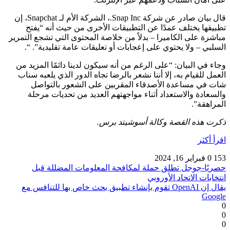
قال بيان صادر عن شركة Snap Inc.، الشركة الأم لـ Snapchat، إن
تطبيقها يختلف عمدًا عن التطبيقات الأخرى من حيث أنه “يفتح
مباشرة على الكاميرا – بدلاً من خلاصة المحتوى التي تشجع التمرير
السلبي – ولا يحتوي على إعجابات أو تعليقات عامة تقليدية”. “.
وجاء في البيان: “على الرغم من أنه سيكون لدينا دائمًا المزيد من
العمل للقيام به، إلا أننا نشعر بالرضا تجاه الدور الذي يلعبه سناب
شات في مساعدة الأصدقاء المقربين على الشعور بالتواصل
والسعادة والاستعداد أثناء مواجهتهم العديد من تحديات مرحلة
المراهقة”.
ذكرت هذه القصة وكالة أسوشيتد برس.
اقرأ أكثر
153
0
فبراير 16, 2024
حصريًا-جوجل تطلق حملة لمكافحة المعلومات المضللة قبل
انتخابات الاتحاد الأوروبي
يقال إن OpenAI تقوم بإنشاء تطبيق بحث خاص بها للتنافس مع
Google
0
0
0