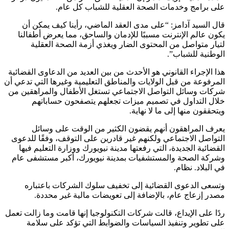
على برامج وخدمات الصحة العقلية للشباب كل عام.
قال السيد آدامز: “على مدى العقد الماضي، رأينا كيف يمكن أن
يكون عالم الإنترنت مسببًا للإدمان والساحق، مما يعرض أطفالنا
لتيار متواصل من المحتوى الضار ويغذي أزمة الصحة العقلية
الوطنية للشباب”.
هذا الإجراء القانوني هو الأحدث من بين العديد من الدعاوى القضائية
المرفوعة من قبل الولايات والمناطق التعليمية وغيرها التي تدعي أن
شركات وسائل التواصل الاجتماعي تستغل الأطفال والمراهقين من
خلال التداول في تصميم ميزات تجعلهم يتصفحون حساباتهم
ويتحققون منها إلى ما لا نهاية.
يعرف المراهقون أنهم يقضون الكثير من الوقت على وسائل
التواصل الاجتماعي ولكنهم غير قادرين على التوقف، وفقًا للدعوى
القضائية الجديدة، التي رفعتها مدينة نيويورك ووزارة التعليم فيها
وشركة الصحة والمستشفيات بمدينة نيويورك، أكبر مستشفى عام
في البلاد. نظام.
وتسعى الدعوى القضائية إلى تخفيف سلوك الشركات باعتباره
مصدر إزعاج عام، بالإضافة إلى تعويضات مالية غير محددة.
ردًا على الإيداع، قالت شركات التكنولوجيا إنها قامت وما زالت تعمل
على تطوير وتنفيذ السياسات والضوابط التي تؤكد على سلامة