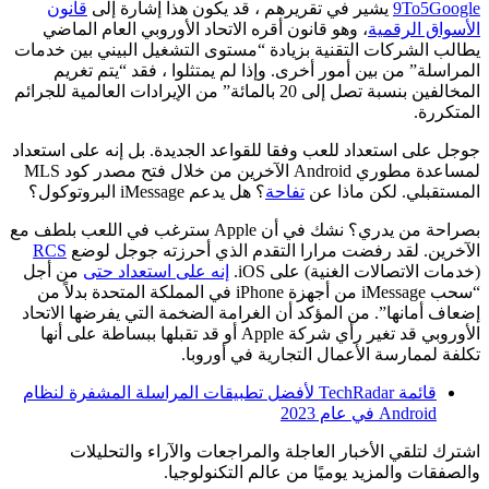
9To5Google
يشير في تقريرهم ، قد يكون هذا إشارة إلى
قانون
الأسواق الرقمية
، وهو قانون أقره الاتحاد الأوروبي العام الماضي
يطالب الشركات التقنية بزيادة “مستوى التشغيل البيني بين خدمات
المراسلة” من بين أمور أخرى. وإذا لم يمتثلوا ، فقد “يتم تغريم
المخالفين بنسبة تصل إلى 20 بالمائة” من الإيرادات العالمية للجرائم
المتكررة.
جوجل على استعداد للعب وفقا للقواعد الجديدة. بل إنه على استعداد
لمساعدة مطوري Android الآخرين من خلال فتح مصدر كود MLS
المستقبلي. لكن ماذا عن
تفاحة
؟ هل يدعم iMessage البروتوكول؟
بصراحة من يدري؟ نشك في أن Apple سترغب في اللعب بلطف مع
الآخرين. لقد رفضت مرارا التقدم الذي أحرزته جوجل لوضع
RCS
(خدمات الاتصالات الغنية) على iOS.
إنه على استعداد حتى
من أجل
“سحب iMessage من أجهزة iPhone في المملكة المتحدة بدلاً من
إضعاف أمانها”. من المؤكد أن الغرامة الضخمة التي يفرضها الاتحاد
الأوروبي قد تغير رأي شركة Apple أو قد تقبلها ببساطة على أنها
تكلفة لممارسة الأعمال التجارية في أوروبا.
قائمة TechRadar لأفضل تطبيقات المراسلة المشفرة لنظام
Android في عام 2023
اشترك لتلقي الأخبار العاجلة والمراجعات والآراء والتحليلات
والصفقات والمزيد يوميًا من عالم التكنولوجيا.