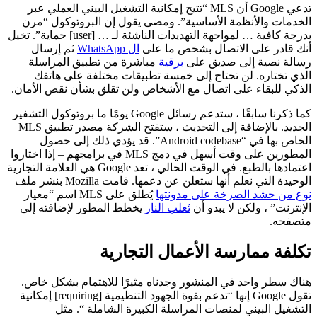
تدعي Google أن MLS “تتيح إمكانية التشغيل البيني العملي عبر
الخدمات والأنظمة الأساسية”. ومضى يقول إن البروتوكول “مرن
بدرجة كافية … لمواجهة التهديدات الناشئة لـ … [user] حماية”. تخيل
أنك قادر على الاتصال بشخص ما على
ال WhatsApp
ثم إرسال
رسالة نصية إلى صديق على
برقية
مباشرة من تطبيق المراسلة
الذي تختاره. لن تحتاج إلى خمسة تطبيقات مختلفة على هاتفك
الذكي للبقاء على اتصال مع الأشخاص ولن تقلق بشأن نقص الأمان.
كما ذكرنا سابقًا ، ستدعم رسائل Google يومًا ما بروتوكول التشفير
الجديد. بالإضافة إلى التحديث ، ستفتح الشركة مصدر تطبيق MLS
الخاص بها في “Android codebase”. قد يؤدي ذلك إلى حصول
المطورين على وقت أسهل في دمج MLS في برامجهم – إذا اختاروا
اعتمادها بالطبع. في الوقت الحالي ، تعد Google هي العلامة التجارية
الوحيدة التي نعلم أنها ستعلن عن دعمها. قامت Mozilla بنشر ملف
نوع من حشد الصرخة على مدونتها
يُطلق على MLS اسم “معيار
الإنترنت” ، ولكن لا يبدو أن
ثعلب النار
يخطط المطور لإضافته إلى
متصفحه.
تكلفة ممارسة الأعمال التجارية
هناك سطر واحد في المنشور وجدناه مثيرًا للاهتمام بشكل خاص.
تقول Google إنها “تدعم بقوة الجهود التنظيمية [requiring] إمكانية
التشغيل البيني لمنصات المراسلة الكبيرة الشاملة “. مثل