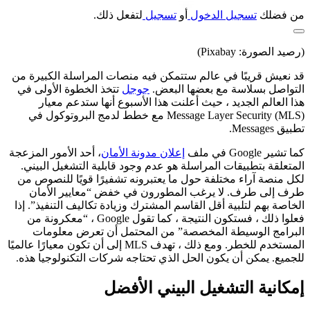
من فضلك
تسجيل الدخول
أو
تسجيل
لتفعل ذلك.
(رصيد الصورة: Pixabay)
قد نعيش قريبًا في عالم ستتمكن فيه منصات المراسلة الكبيرة من
التواصل بسلاسة مع بعضها البعض.
جوجل
تتخذ الخطوة الأولى في
هذا العالم الجديد ، حيث أعلنت هذا الأسبوع أنها ستدعم معيار
Message Layer Security (MLS) مع خطط لدمج البروتوكول في
تطبيق Messages.
كما تشير Google في ملف
إعلان مدونة الأمان
، أحد الأمور المزعجة
المتعلقة بتطبيقات المراسلة هو عدم وجود قابلية التشغيل البيني.
لكل منصة آراء مختلفة حول ما يعتبرونه تشفيرًا قويًا للنصوص من
طرف إلى طرف. لا يرغب المطورون في خفض “معايير الأمان
الخاصة بهم لتلبية أقل القاسم المشترك وزيادة تكاليف التنفيذ”. إذا
فعلوا ذلك ، فستكون النتيجة ، كما تقول Google ، “معكرونة من
البرامج الوسيطة المخصصة” من المحتمل أن تعرض معلومات
المستخدم للخطر. ومع ذلك ، تهدف MLS إلى أن تكون معيارًا عالميًا
للجميع. يمكن أن يكون الحل الذي تحتاجه شركات التكنولوجيا هذه.
إمكانية التشغيل البيني الأفضل