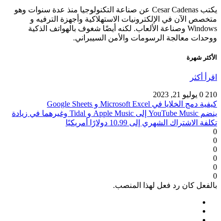
يكتب Cesar Cadenas عن صناعة التكنولوجيا منذ عدة سنوات وهو
متخصص الآن في الإلكترونيات الاستهلاكية وأجهزة الترفيه و
Windows وصناعة الألعاب. لكنه أيضًا شغوف بالهواتف الذكية
ووحدات معالجة الرسومات والأمن السيبراني.
الأكثر شهرة
اقرأ أكثر
210
0
يوليو 21, 2023
كيفية دمج الخلايا في Microsoft Excel و Google Sheets
ينضم YouTube Music إلى Apple Music و Tidal وغيرهما في زيادة
تكلفة الاشتراك الشهري إلى 10.99 دولارًا أمريكيًا
0
0
0
0
0
0
بالفعل كان رد فعل لهذا المنصب.