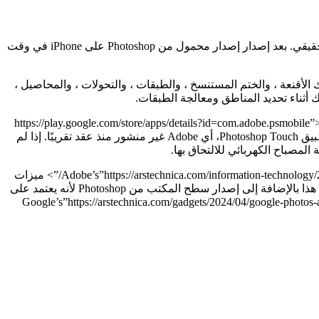
أمضت Adobe سنوات في إطلاق تطبيقات الأجهزة المحمولة التي ليست Photoshop ، والآن تعطي الناس أخيرًا ما يريدون. نعم ، فوتوشوب الحقيقي. بعد إصدار إصدار محمول من Photoshop على iPhone في وقت
جموعة واسعة معقولة من الأدوات من إصدار سطح المكتب من محرر الصور المميز في Adobe ، بما في ذلك الأقنعة ، والختم المستنسخ ، والطبقات ، والتحولات ، والمحاصيل ،
 أثناء تحديد المناطق ومعالجة الطبقات.
اولة القيام Photoshop على الهواتف. حتى الآن ، يبدو أنه الأكثر شمولاً. إنه أكثر قدرة من”https://play.google.com/store/apps/details?id=com.adobe.psmobile”>
Photoshop Express أو القديم”https://arstechnica.com/gadgets/2013/03/photoshop-touch-puts-graphic-design-in-the-palm-of-your-hands/”> تطبيق Photoshop Touch، أي Adobe غير منشور منذ عقد تقريبًا. إذا لم
Photoshop على Android يجعل صفقة كبيرة حول Adobe’s”https://arstechnica.com/information-technology/2023/05/adobe-photoshops-new-generative-fill-ai-tool-lets-you-manipulate-photos-with-text/”> ميزات
الذكاء الاصطناعي، والتي تتيح لك تحديد الموضوعات أو الخلفيات بسهولة ، وإزالة الكائنات ، وإدخال محتوى جديد استنادًا إلى موجه نص. يعمل هذا بالإضافة إلى إصدار سطح المكتب من Photoshop لأنه يعتمد على
يام بالرفع الثقيل. كان هذا أمرًا مثيرًا للإعجاب أن نرى في تطبيق جوال قبل عام ، ولكن ميزات OEM مثل Google’s”https://arstechnica.com/gadgets/2024/04/google-photos-ai-editor-