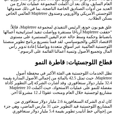
العام السابق، وذلك بعد أن أكملت المجموعة عمليات تخارج من
العديد من أدوات الصناديق الخاصة الناضجة، بما في ذلك صندوقها
اللوجستي الأمريكي والأوروبي وصندوق Mapletree العالمي الخاص
بسكن الطلاب.
علق هيو يون خونغ، الرئيس التنفيذي لمجموعة Mapletree، قائلاً:
“حققت Mapletree أرباحًا مستقرة وواصلت تنفيذ استراتيجية أعمالها
بانضباط وحكمة وسط حالة عدم اليقين المستمرة على مستوى
الاقتصاد الكلي والجيوسياسي. لقد قمنا بتسريع برنامج تطوير منصتنا
اللوجستية العالمية عبر أسواق متعددة وواصلنا إعادة تدوير رأس
المال وتجميع الأصول وتنمية أعمالنا القائمة على الرسوم.”
قطاع اللوجستيات: قاطرة النمو
تظل الخدمات اللوجستية هي الفئة الأكبر في محفظة أصول
Mapletree، حيث تمثل 42.5 بالمائة من إجمالي الأصول المدارة بقيمة
32.4 مليار دولار سنغافوري. وقد أشارت الشركة إلى التطوير كأداة
مفضلة للنمو على عمليات الاستحواذ، حيث أكملت Mapletree 10
مشاريع لوجستية خلال العام ومنحت عقودًا لـ 12 مشروعًا آخر.
كان لدى الشركة السنغافورية 2.6 مليار دولار سنغافوري من
المشاريع اللوجستية قيد التطوير حتى 31 مارس الماضي، وهي جزء
من إجمالي خط أنابيب تطوير بقيمة 5.4 مليار دولار سنغافوري