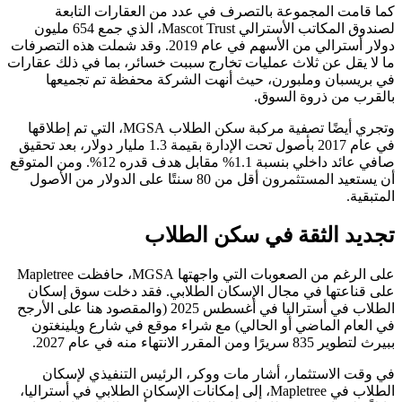
كما قامت المجموعة بالتصرف في عدد من العقارات التابعة
لصندوق المكاتب الأسترالي Mascot Trust، الذي جمع 654 مليون
دولار أسترالي من الأسهم في عام 2019. وقد شملت هذه التصرفات
ما لا يقل عن ثلاث عمليات تخارج سببت خسائر، بما في ذلك عقارات
في بريسبان وملبورن، حيث أنهت الشركة محفظة تم تجميعها
بالقرب من ذروة السوق.
وتجري أيضًا تصفية مركبة سكن الطلاب MGSA، التي تم إطلاقها
في عام 2017 بأصول تحت الإدارة بقيمة 1.3 مليار دولار، بعد تحقيق
صافي عائد داخلي بنسبة 1.1% مقابل هدف قدره 12%. ومن المتوقع
أن يستعيد المستثمرون أقل من 80 سنتًا على الدولار من الأصول
المتبقية.
تجديد الثقة في سكن الطلاب
على الرغم من الصعوبات التي واجهتها MGSA، حافظت Mapletree
على قناعتها في مجال الإسكان الطلابي. فقد دخلت سوق إسكان
الطلاب في أستراليا في أغسطس 2025 (والمقصود هنا على الأرجح
في العام الماضي أو الحالي) مع شراء موقع في شارع ويلينغتون
ببيرث لتطوير 835 سريرًا ومن المقرر الانتهاء منه في عام 2027.
في وقت الاستثمار، أشار مات ووكر، الرئيس التنفيذي لإسكان
الطلاب في Mapletree، إلى إمكانات الإسكان الطلابي في أستراليا،