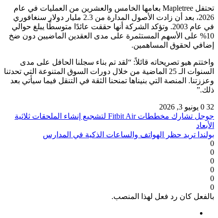
تحتفل Mapletree بعامها الخامس والعشرين من العمليات في عام
2026، بعد أن زادت الأصول المدارة من 2.3 مليار دولار سنغافوري
في عام 2003. وتؤكد الشركة أنها حققت عائدًا متوسطًا يبلغ حوالي
10% على الأسهم المستثمرة على مدى العقدين الماضيين دون ضخ
إضافي لحقوق المساهمين.
واختتم هيو تصريحاته قائلاً: “لقد تم بناء سجلنا الحافل على مدى
السنوات الـ 25 الماضية من خلال دورات السوق المتنوعة التي تحدتنا
وعززتنا. المنصة التي بنيناها تمنحنا الثقة في التنقل فيما سيأتي بعد
ذلك.”
32
0
يونيو 3, 2026
جوجل تشارك مخططات Fitbit Air لتشجيع إنشاء الملحقات ثلاثية
الأبعاد
بولندا تريد حظر الهواتف والساعات الذكية في المدارس
0
0
0
0
0
0
بالفعل كان رد فعل لهذا المنصب.