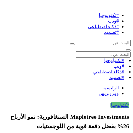
#تكنولوجيا
#ويب
#ذكاء اصطناعي
#تصميم
#تكنولوجيا
#ويب
#ذكاء اصطناعي
#تصميم
الرئيسية
ووردبريس
تكتولوجيا
Mapletree Investments السنغافورية: نمو الأرباح
26% بفضل دفعة قوية من اللوجستيات