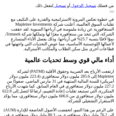
من فضلك
تسجيل الدخول
أو
تسجيل
لتفعل ذلك.
في خطوة تعكس المرونة الاستراتيجية والقدرة على التكيف مع
تقلبات السوق العالمية، أعلنت شركة Mapletree Investments
السنغافورية عن زيادة ملموسة في أرباحها السنوية. لقد حققت
الشركة، التي تتخذ من سنغافورة مقرًا لها وتملكها شركة Temasek،
نموًا لافتًا بنسبة 25.7% في أرباحها، وذلك بفضل الأداء المتسارع
لأعمالها اللوجستية الأساسية، مما عوض التحديات التي واجهتها في
قطاعات أخرى مثل سكن الطلاب والمكاتب الأسترالية.
أداء مالي قوي وسط تحديات عالمية
ارتفعت الأرباح بعد الضريبة وحقوق الأقلية (PATMI) لشركة
Mapletree إلى 285.6 مليون دولار سنغافوري (223.4 مليون دولار
أمريكي) للسنة المالية المنتهية في 31 مارس الماضي، صعودًا من
227.2 مليون دولار سنغافوري في العام السابق. كما شهدت الأرباح
المتكررة، التي تستبعد تقلبات إعادة التقييم، ارتفاعًا لتصل إلى 622.8
مليون دولار سنغافوري من 606.6 مليون دولار سنغافوري، مما يؤكد
الاستقرار التشغيلي للشركة.
على الرغم من هذا النمو، انخفضت الأصول الخاضعة للإدارة (AUM)
إلى 76.2 مليار دولار سنغافوري من 80.3 مليار دولار سنغافوري في