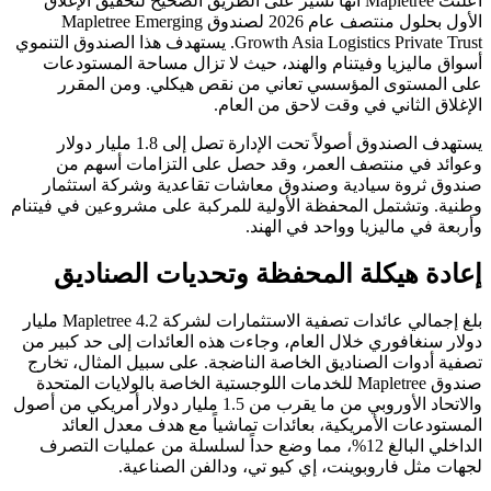
أعلنت Mapletree أنها تسير على الطريق الصحيح لتحقيق الإغلاق
الأول بحلول منتصف عام 2026 لصندوق Mapletree Emerging
Growth Asia Logistics Private Trust. يستهدف هذا الصندوق التنموي
أسواق ماليزيا وفيتنام والهند، حيث لا تزال مساحة المستودعات
على المستوى المؤسسي تعاني من نقص هيكلي. ومن المقرر
الإغلاق الثاني في وقت لاحق من العام.
يستهدف الصندوق أصولاً تحت الإدارة تصل إلى 1.8 مليار دولار
وعوائد في منتصف العمر، وقد حصل على التزامات أسهم من
صندوق ثروة سيادية وصندوق معاشات تقاعدية وشركة استثمار
وطنية. وتشتمل المحفظة الأولية للمركبة على مشروعين في فيتنام
وأربعة في ماليزيا وواحد في الهند.
إعادة هيكلة المحفظة وتحديات الصناديق
بلغ إجمالي عائدات تصفية الاستثمارات لشركة Mapletree 4.2 مليار
دولار سنغافوري خلال العام، وجاءت هذه العائدات إلى حد كبير من
تصفية أدوات الصناديق الخاصة الناضجة. على سبيل المثال، تخارج
صندوق Mapletree للخدمات اللوجستية الخاصة بالولايات المتحدة
والاتحاد الأوروبي من ما يقرب من 1.5 مليار دولار أمريكي من أصول
المستودعات الأمريكية، بعائدات تماشياً مع هدف معدل العائد
الداخلي البالغ 12%، مما وضع حداً لسلسلة من عمليات التصرف
لجهات مثل فاروبوينت، إي كيو تي، ودالفن الصناعية.