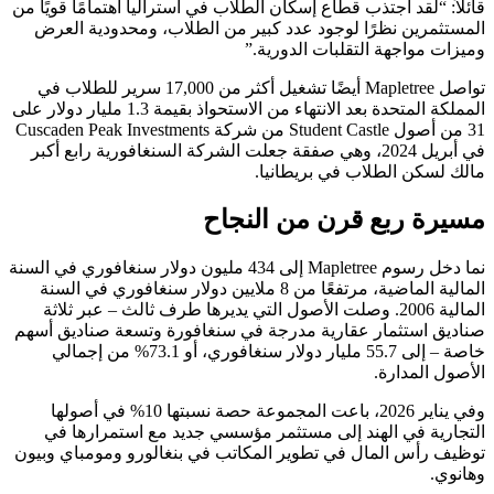
قائلاً: “لقد اجتذب قطاع إسكان الطلاب في أستراليا اهتمامًا قويًا من
المستثمرين نظرًا لوجود عدد كبير من الطلاب، ومحدودية العرض
وميزات مواجهة التقلبات الدورية.”
تواصل Mapletree أيضًا تشغيل أكثر من 17,000 سرير للطلاب في
المملكة المتحدة بعد الانتهاء من الاستحواذ بقيمة 1.3 مليار دولار على
31 من أصول Student Castle من شركة Cuscaden Peak Investments
في أبريل 2024، وهي صفقة جعلت الشركة السنغافورية رابع أكبر
مالك لسكن الطلاب في بريطانيا.
مسيرة ربع قرن من النجاح
نما دخل رسوم Mapletree إلى 434 مليون دولار سنغافوري في السنة
المالية الماضية، مرتفعًا من 8 ملايين دولار سنغافوري في السنة
المالية 2006. وصلت الأصول التي يديرها طرف ثالث – عبر ثلاثة
صناديق استثمار عقارية مدرجة في سنغافورة وتسعة صناديق أسهم
خاصة – إلى 55.7 مليار دولار سنغافوري، أو 73.1% من إجمالي
الأصول المدارة.
وفي يناير 2026، باعت المجموعة حصة نسبتها 10% في أصولها
التجارية في الهند إلى مستثمر مؤسسي جديد مع استمرارها في
توظيف رأس المال في تطوير المكاتب في بنغالورو ومومباي وبيون
وهانوي.