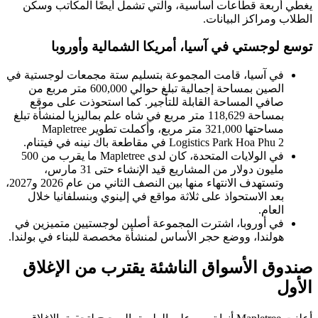
يغطي أربعة قطاعات أساسية، والتي تشمل أيضًا المكاتب وسكن
الطلاب ومراكز البيانات.
توسع لوجستي في آسيا، أمريكا الشمالية وأوروبا
في آسيا، قامت المجموعة بتسليم ستة مجمعات لوجستية في
الصين بمساحة إجمالية تبلغ حوالي 600,000 متر مربع من
صافي المساحة القابلة للتأجير. كما استحوذت على موقع
بمساحة 118,629 متر مربع في شاه علم بماليزيا لمنشأة تبلغ
مساحتها 321,000 متر مربع، وأكملت تطوير Mapletree
Logistics Park Hoa Phu 2 في مقاطعة باك نينه في فيتنام.
في الولايات المتحدة، كان لدى Mapletree ما يقرب من 500
مليون دولار من المشاريع قيد الإنشاء حتى 31 مارس،
وتستهدف الانتهاء منها بين النصف الثاني من عام 2026 و2027،
بعد الاستحواذ على ثلاثة مواقع في إلينوي وبنسلفانيا خلال
العام.
في أوروبا، اشترت المجموعة أصلين لوجستيين متميزين في
هولندا، ووضع حجر الأساس لمنشأة مخصصة للبناء في بولندا.
صندوق الأسواق الناشئة يقترب من الإغلاق
الأول