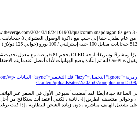
– القليل من الألعاب سوف تتخطى 120 إطارًا في الثانية على أي حال. يقول OnePlus إنه تم إعاد
“OnePlus Nord 5 home screen
content/uploads/sites/2/2025/07/oneplus-nord
ي الذي يعمل على تشغيل الهاتف مباشرة ، دون زيادة الشحن للبطارية ، إذا كنت