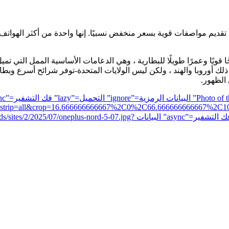
O بالضبط ما قامت به هواتف Nord للشركة دائمًا: تقديم مواصفات قوية بسعر منخفض نسبيًا. إنها
الظهور.
ity=90&strip=all&crop=16.666666666667%2C0%2C66.666666666667%2
the home screen in view” البيانات الرمزية=”ignore” التحميل=”lazy” فك التشفير