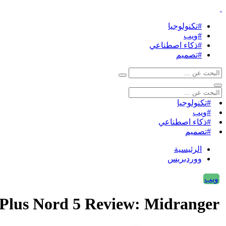
#تكنولوجيا
#ويب
#ذكاء اصطناعي
#تصميم
#تكنولوجيا
#ويب
#ذكاء اصطناعي
#تصميم
الرئيسية
ووردبريس
ويب
OnePlus Nord 5 Review: Midranger المتمحور حول الصور 