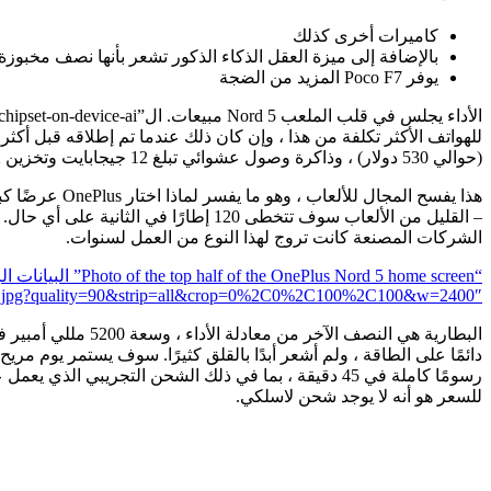
كاميرات أخرى كذلك
بالإضافة إلى ميزة العقل الذكاء الذكور تشعر بأنها نصف مخبوزة
يوفر Poco F7 المزيد من الضجة
(حوالي 530 دولار) ، وذاكرة وصول عشوائي تبلغ 12 جيجابايت وتخزين 512 جيجابايت مقابل 100 جنيه إسترليني / 100 يورو (حوالي 125 دولارًا) ، ويوفر مواصفات قوية للسعر.
الشركات المصنعة كانت تروج لهذا النوع من العمل لسنوات.
-5-08.jpg?quality=90&strip=all&crop=0%2C0%2C100%2C100&w=2400″>
رسومًا كاملة في 45 دقيقة ، بما في ذلك الشحن التجريب
للسعر هو أنه لا يوجد شحن لاسلكي.