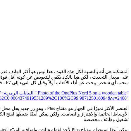
سحب أي شخص يبحث عن أداء الألعاب أولاً وقبل كل شيء إلى F7 ، فما الذي يمكن أن يقدمه Nord 5 في أي مكان آخر لتعويض هذا الفرق؟
&crop=0%2C0.0064374919531289%2C100%2C99.987125016094&w=2400″>
الأوساط الخاتمة والاهتزاز والصامت. ولكن يمكن أيضًا ضبطها لفتح ا
تشغيل وظائف مخصصة.