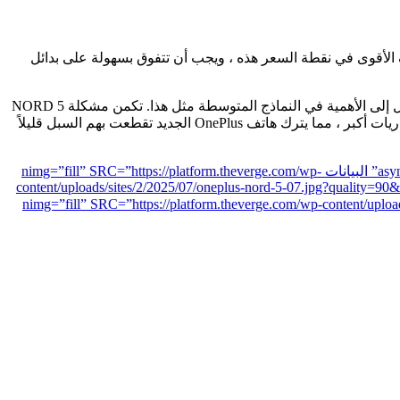
 واحدة من أكثر الهواتف الأقوى في نقطة السعر هذه ، ويجب أن تتفوق بسهولة على بدائل
هذا هو هاتف على شكل وظيفة ، حيث تكون نقاط البيع الرئيسية معالجًا قويًا وعمرًا طويلًا للبطارية ، وهي الدعامات الأساسية الممل التي تميل إلى الأهمية في النماذج المتوسطة مثل هذا. تكمن مشكلة NORD 5
في أن الهواتف المتوسطة الأخرى في الأسواق التي تتوفر فيها-بما في ذلك أوروبا والهند ، ولكن ليس الولايات المتحدة-توفر شرائح أسرع وبطاريات أكبر ، مما يترك هاتف OnePlus الجديد تقطعت بهم السبل قليلاً
“Photo of the OnePlus Nord 5 on a wooden table, with the home screen in view” البيانات الرمزية=”ignore” التحميل=”lazy” فك التشفير=”async” البيانات nimg=”fill” SRC=”https://platform.theverge.com/wp-
content/uploads/sites/2/2025/07/oneplus-nord-5-07.jpg?qual
=”async” البيانات nimg=”fill” SRC=”https://platform.theverge.com/wp-content/uploads/sites/2/2025/07/oneplus-nord-5-07.jpg?