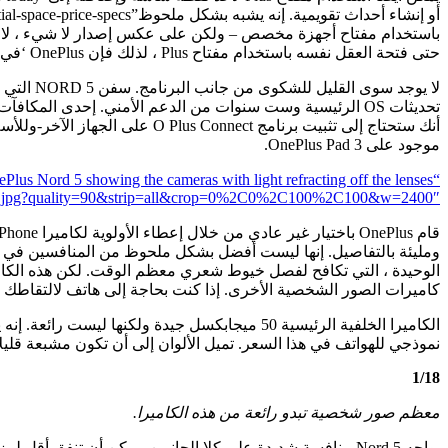
باستخدام مفتاح أجهزة مخصص – ولكن على عكس إصدار لا شيء ، لا 
حتى فتحة العقل نفسه باستخدام مفتاح Plus ، لذلك فإن OnePlus ‘في البرنامج أكثر أساسية.
موجود على OnePlus Pad 3.
-5-05.jpg?quality=90&strip=all&crop=0%2C0%2C100%2C100&w=2400″>
ومليئة بالتفاصيل. إنها ليست أفضل بشكل ملحوظ من المنافسين في ال
كاميرات الصور الشخصية الأخرى. إذا كنت بحاجة إلى هاتف لالتقاطك
الكاميرا الخلفية الرئيسية 50 ميجابكسل جيدة ول
نموذجي للهواتف في هذا السعر. تميل الألوان إلى أن تكون مشبعة قليلاً واصطنعة من هذه العدسة ؛ يسيطر Ultrawide 8 ميجابكسل 
1/18
معظم صور شخصية تبدو رائعة من هذه الكاميرا.