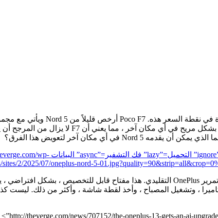
على معدل التحديث ، لكن هذا بالكاد يكفي للتعويض ع
“Photo of the OnePlus Nord 5 on a wooden table.” ال
ds/sites/2/2025/07/oneplus-nord-5-01.jpg?quality=90&strip=all
العنصر الأكثر تميزًا في الجهاز هو مفتاح Plus ، وهو زر جديد يحل محل تمرير OnePlus التقليد
لكاميرا ، وتشغيل المصباح ، وأخذ لقطة شاشة ، وأكثر من ذلك. ليست ك