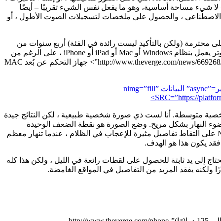
ء أحداث تقويمية. إنه يشبه بشكل ملحوظ”http://www.theverge.com/news/622405/nothing-phone-3a-pro-essential-space-price-specs”> لا شيء مساحة أساسية، وهو ما يفعل نفس الشيء تقريبًا – أيضًا
 الاصطناعى ، والحصول على ملخصات لتسجيلات الصوت الأطول ، أو
ب البرنامج. سفن NORD 5 التي تعمل على تشغيل Oxygenos 15 ، استنادًا إلى Android 15 ، وسيحصل على محترمة (ولكن بالتأكيد ليست رائدة في الفئة) أربع سنوات من
تحديثات OS الرئيسية وست سنوات من الدعم الأمني. إحدى المكافآت الإضافية هي سهلة مشاركة الملفات اللاسلكية بين الهاتف وجهاز كمبيوتر يعمل بنظام Windows أو Mac أو iPad أو iPhone ، على الرغم من
أنك ستحتاج إلى تثبيت برنامج O Plus Connect على الجهاز الآخر-وللأسف ، لا يوجد دعم للكامل”http://www.theverge.com/news/669268/the-next-oneplus-tablet-can-control-your-mac”> جهاز التحكم عن بُعد MAC
“Photo of the OnePlus Nord 5 showing the cameras with light refracting off the lenses” البيانات الرمزية=”ignore” التحميل=”lazy” فك التشفير=”async” البيانات nimg=”fill”
SRC=”https://platf
Selfie ، والتي تتميز بمستشعر 50 ميجابكسل أكبر من كاميرا صورة شخصية متوسطة. أنا لست ذي صورة شخصية طبيعية ، لكن النتائج جيدة
 ضوء النهار بشكل مريح. وضع الصورة هو نقطة الضعف الوحيدة
الوحيدة ، التي تكافح لفصل خيوط شعري معظم الوقت. لكن هذه الكاميرا تأتي في الليل: المستشعر الكبير وفتحة F/2.0 سريعة تساعد Nord 5 على التقاط تفاصيل مثيرة للإعجاب في الظلام ، عندما تنهار معظم
قد يكون هذا هو الهدف.
طفال ، وستحتاج إلى يد ثابتة للحصول على لقطات رائعة في الليل ، ولكن هذا كله
يواجه Nord 5 منافسة شديدة على كلا الجانبين. يمكن أن تنفق أقل لمزيد من الطاقة مع POCO F7 أو تنفق 100 جنيه إسترليني / 100 يورو (حوالي 125 دولارًا)”http://www.theverge.com/phone-