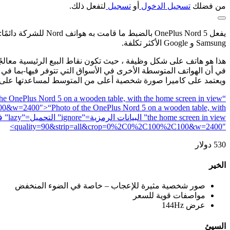
من فضلك
تسجيل الدخول
أو
تسجيل
لتفعل ذلك.
يفعل nePlus Nord 5
Samsung و Google الأكثر تكلفة.
ويعتمد على كاميرا صورة شخصية أعلى من المتوسط لمساعدتها على 
C100&w=2400″>
“Photo of the OnePlus Nord 5 on a wooden table, with
quality=90&strip=all&crop=0%2C0%2C100%2C100&w=2400″>
530 دولار
الخير
صور شخصية مثيرة للإعجاب – خاصة في الضوء المنخفض
مواصفات قوية للسعر
عرض 144Hz
السيئ