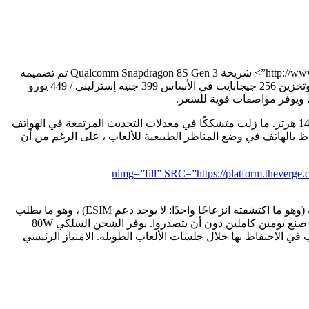
الأداء يجلس في قلب الملعب Nord 5 مبيعات. ال”http://www.theverge.com/2024/3/18/24101903/qualcomm-snapdragon-8s-gen-3-chipset-on-device-ai”> شريحة Qualcomm Snapdragon 8S Gen 3 تم تصميمه
للهواتف الأكثر تكلفة من هذا ، وإن كان ذلك عندما تم إطلاقه قبل أكثر من عام بقليل. جنبا إلى جنب مع ذاكرة الوصول العشوائي 8 جيجابايت وتخزين 256 جيجابايت في الأساس 399 جنيه إسترليني / 449 يورو
هذا يفسح المجال للألعاب ، وهو ما يفسر لماذا اختار OnePlus عرضًا كبيرًا ومشرقًا وسريعًا: لوحة OLED بحجم 6.81 بوصة مع معدل تحديث 144 هرتز. ما زلت متشككًا في معدلات التحديث المرتفعة في الهواتف
ة وضع الهوائيات لأداء أفضل عندما يتم الاحتفاظ بالهاتف في وضع المناظر الطبيعية للألعاب ، على الرغم من أن
Photo of the top half of the ” البيانات الرمزية=”ignore” التحميل=”lazy” فك التشفير=”async” البيانات nimg=”fill” SRC=”https://platform.theverge.com/wp-
البطارية هي النصف الآخر من معادلة الأداء ، وسعة 5200 مللي أمبير في الساعة جيدة أيضًا. لقد أمضيت أسبوعي الأول في السفر عبر الهاتف (وهو ما اكتشفته انزعاجًا واحدًا: لا يوجد دعم ESIM) ، وهو ما يطلب
دائمًا على الطاقة ، ولم أشعر أبدًا بالقلق كثيرًا. سوف يستمر يوم مريح ، وحوالي منتصف الطريق إلى ثانية ، لكنني أعتقد أنك ستكافح من أجل صنع يومين كاملين دون أن يتصدروا. يوفر الشحن السلكي 80W
 ترغب في الاحتفاظ بها خلال جلسات الألعاب الطويلة. الامتياز الرئيسي