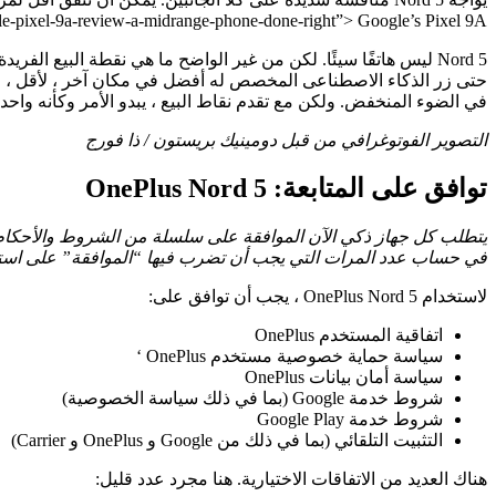
review/646135/google-pixel-9a-review-a-midrange-phone-done-right”> Google’s Pixel 9A للحصول على كاميرات أفضل بشكل مريح ، ومقاومة المياه الأ
في الضوء المنخفض. ولكن مع تقدم نقاط البيع ، يبدو الأمر وكأنه واحد
التصوير الفوتوغرافي من قبل دومينيك بريستون / ذا فورج
توافق على المتابعة: OnePlus Nord 5
يتطلب كل جهاز ذكي الآن الموافقة على سلسلة من الشروط والأحكام قبل 
في حساب عدد المرات التي يجب أن تضرب فيها “الموافقة” على استخدام 
لاستخدام OnePlus Nord 5 ، يجب أن توافق على:
اتفاقية المستخدم OnePlus
سياسة حماية خصوصية مستخدم OnePlus ‘
سياسة أمان بيانات OnePlus
شروط خدمة Google (بما في ذلك سياسة الخصوصية)
شروط خدمة Google Play
التثبيت التلقائي (بما في ذلك من Google و OnePlus و Carrier)
هناك العديد من الاتفاقات الاختيارية. هنا مجرد عدد قليل: