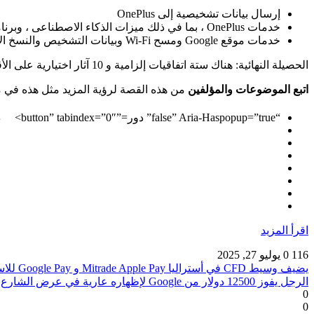
إرسال بيانات تشخيصية إلى OnePlus
خدمات OnePlus ، بما في ذلك ميزات الذكاء الاصطناعى ، وبرنامج تجربة المستخدم ، وتحسين الشبكة المستندة إلى الموقع ، والبحث العالمي ، والشحن الأمثل ، ومسح الجهاز القريب
خدمات موقع Google ومسح Wi-Fi وبيانات التشخيص والنسخ الاحتياطية
الحصيلة النهائية: هناك ستة اتفاقيات إلزامية و 10 آثار اختيارية على الأقل.
اتبع الموضوعات والمؤلفين
من هذه القصة لرؤية المزيد مثل هذه في مو
“false” Aria-Haspopup=”true” دور=”button” tabindex=”0″>
د
اقرأ المزيد
116
0
يوليو 27, 2025
يضيف وسيط CFD في أستراليا Mitrade Apple Pay و Google Pay للاستئناف إلى Gen Z Traders
الرجل يفوز 12500 دولار من Google لإظهاره عارية في عرض الشارع
0
0