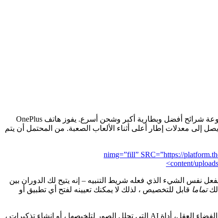
المشكلة هي أنه بالنسبة لكل هذه القوة ، هذا ليس هو أكثر الهاتف قدرة في نقطة السعر هذه. Poco F7 أرخص قليلاً من Nord 5 ويأتي مع مجموعة شرائح أفضل وبطارية أكبر وشحن أسرع. يفوز هاتف OnePlus
ن كونه أقل قوة بشكل مريح في أي مكان آخر ، مما يعني أن F7 لا يزال من المرجح أن يصل إلى معدلات إطار أعلى أثناء الألعاب الصعبة. من المحتمل أن يتم
بيانات الرمزية=”ignore” التحميل=”lazy” فك التشفير=”async” البيانات nimg=”fill” SRC=”https://platform.theverge.com/wp-
content/uploa
ي. هذا مفتاح قابل للتخصيص ، بشكل افتراضي ، يفعل نفس الشيء الذي فعله شريط التنبيه – إنه يتيح لك الدوران بين
ذلك
تماما
قابل للتخصيص ، لذلك لا يمكنك تعيينه لفتح أي تطبيق أو
يمكن أيضًا استخدام مفتاح Plus لأخذ لقطة شاشة وإضافته إلى”http://theverge.com/news/707152/the-oneplus-13-gets-an-ai-upgrade-today”> الفضاء العقل، أداة AI التي تحلل الصور لتلخيصها ، أو إنشاء تذكيرات ،