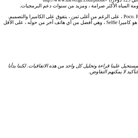
Nord 5 ليس هاتفًا سيئًا. لكن من غير الواضح ما هي نقطة البيع الفريدة. انحنى OnePlus إلى السلطة والأداء ، ولكن تم إغراقه بواسطة Poco. Pixel 9A ، على الرغم من أغلى ثمن ، يتفوق على الكاميرا والتصميم.
حتى زر الذكاء الاصطناعى المخصص له أفضل في مكان آخر ، لأقل ، في NONE PHONE 3A. أفضل أمل في Nord 5 في العثور على جمهور هو كاميرا Selfie ، وهي أفضل من أي هاتف آخر من حوله ، على الأقل
حيل علينا قراءة وتحليل كل واحد من هذه الاتفاقيات. لكننا بدأنا
أكيد لا يمكنهم التفاوض.