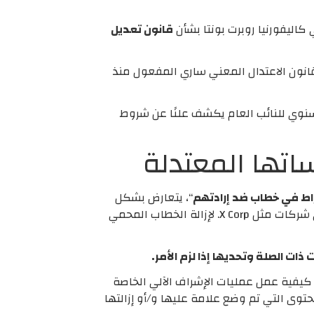
قانون تعديل
قانون الاعتدال المعني ساري المفعول منذ
سنوي للنائب العام يكشف علنًا عن شروط
راط في خطاب ضد إرادتهم
“، يتعارض بشكل
غير مسموح به مع الأحكام التحريرية المحمية دستوريًا لشركات مثل X Corp.، وله غرض وتأثير محتمل للضغط على شركات مثل X Corp. لإزالة الخطاب المحمي
ت الصلة وتحديها إذا لزم الأمر.
كيفية عمل عمليات الإشراف الآلي الخاصة
حتوى التي تم وضع علامة عليها و/أو إزالتها