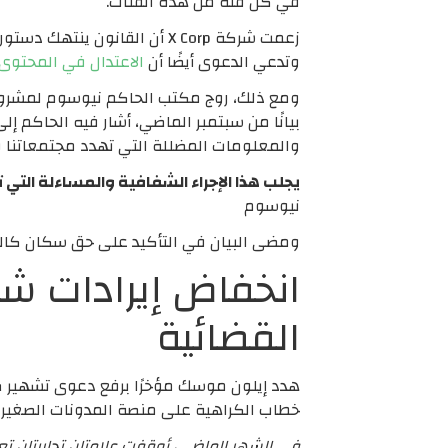
في كل فئة من هذه الفئات.
زعمت شركة X Corp أن القانو
وتدعي الدعوى أيضًا أن
الاعتدال في المحتوى
ومع ذلك، روج مكتب الحاكم نيوسوم لمشروع ا
بيانًا من سبتمبر الماضي، أشار فيه الحاكم إلى
والمعلومات المضللة التي تهدد مجتمعاتنا و
يجلب هذا الإجراء الشفافية والمساءلة التي
نيوسوم
ومضى البيان في التأكيد على حق سكان كاليف
القضائية
هدد إيلون موسك مؤخرًا برفع دعوى تشهير ضد
خطاب الكراهية على منصة المدونات الصغيرة
في الشهر الماضي، أوقفت علامتان تجاريتان تعلنان على X إنفاقهما الإعلاني مؤقتًا بعد عرض إعلاناتهما جنبًا إلى جن