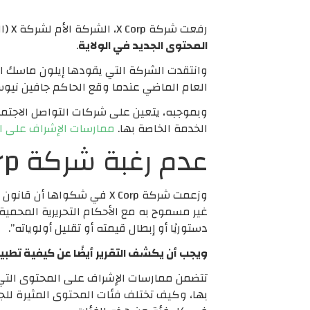
رفعت شركة X Corp، الشركة الأم لشركة X (المعروفة سابقًا باسم Twitter)، دعوى قضائية ضد المدعي العام في كاليفورنيا روبرت بونتا بشأن
المحتوى الجديد في الولاية
.
وانتقدت الشركة التي يقودها إيلون ماسك ال
العام الماضي عندما وقع الحاكم جافين نيوسوم على مشروع
وبموجبه، يتعين على شركات التواصل الاجتما
الخدمة الخاصة بها.
ممارسات الإشراف على ا
عدم رغبة شركة X Corp في الكشف عن ممارساتها المعتدلة
وزعمت شركة X Corp في شكواها أن قانون الإشراف على المحتوى يجبر شركات التواصل الاجتماعي على “
دستوريًا أو إبطال قيمته أو تقليل أولوياته”.
ويجب أن يكشف التقرير أيضًا عن كيفية تطبي
تتضمن ممارسات الإشراف على المحتوى التي 
بها، وكيف تختلف فئات المحتوى المثيرة لل