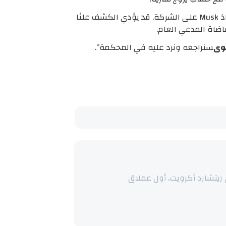
يعد نهج الشركة في الإشراف على المحتوى أحد العوامل العديدة التي تسببت في انخفاض إيراداتها منذ استحواذ Musk على الشركة. قد يؤدي الكشف علنًا
وى
سنراجعه ونرد عليه في المحكمة”.
ريتشارد أكرويت، أول عملاق