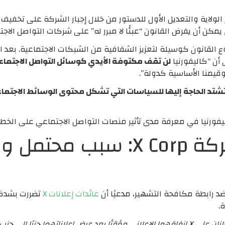
ن ينتهك دستور الولاية والتعديل الأول للدستور من خلال إجبار الشركة عل
يمكن أن يفرض القانون “عبئًا لا مبرر له” على شركات التواصل الاجت
لقانون كوسيلة لتعزيز الشفافية من الشبكات الاجتماعية. بعد ال
 أن “كاليفورنيا
لن تقف مكتوفة الأيدي كوسائل التواصل الاجتما
قيمنا الأساسية كدولة”.
 تشتد الحاجة إليها للسياسات التي تشكل محتوى الوسائط الاجتم
ورنيا في معرفة مدى تأثير منصات التواصل الاجتماعي على الخطا
انخفاض إيرادات شركة X Corp: سب
 رابطة مكافحة التشهير، مدعيًا أن
عائدات إعلانات X
تضررت بشدة م
.
ب مع حساب يروج للنازية.