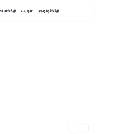
#تكنولوجيا
#ويب
#ذكاء ا
Hosting
X يصف قانون الإشر
“غير دستوري”، ويق