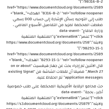
98316-8-2/”}”
href=”https://www.documentcloud.org/documents/2589
8316-8-2/ “rel=”nofollow noopener” الهدف=”_blank”>
طلب إلى التوجيه رسائل الإشارة إلى حساب DOD رسمي.
ضغطت المحكمة لمزيد من التفاصيل الأسبوع الماضي ،
وزارة الدفاع” data-event-
click=”{“عنصر”:”externallink”و”المنتهية المنتهية
ولايته”:”https://www.documentcloud.org/documents/258
98293-15-1/”}”
href=”https://www.documentcloud.org/documents/2589
8293-15-1/ “rel=”nofollow noopener” الهدف=”_blank”>
قال الاثنين تم إجراء بحث عن جهاز هيغسيث “on or about
March 27,” مضيفا أن لقطات الشاشة من “existing Signal
application messages” تم الحفاظ عليه.
حث محامو الرقابة الأمريكية المحكمة على طلب خصوصية
أكبر ، بحجة” data-event-
click=”{“عنصر”:”externallink”و”المنتهية المنتهية
ولايته”:”https://s3.documentcloud.org/documents/25879