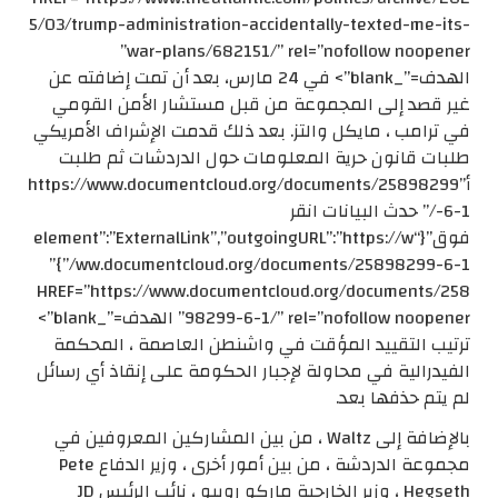
5/03/trump-administration-accidentally-texted-me-its-
war-plans/682151/” rel=”nofollow noopener”
الهدف=”_blank”> في 24 مارس، بعد أن تمت إضافته عن
غير قصد إلى المجموعة من قبل مستشار الأمن القومي
في ترامب ، مايكل والتز. بعد ذلك قدمت الإشراف الأمريكي
طلبات قانون حرية المعلومات حول الدردشات ثم طلبت
أ”https://www.documentcloud.org/documents/25898299
-6-1/” حدث البيانات انقر
فوق”{“element”:”ExternalLink”,”outgoingURL”:”https://w
ww.documentcloud.org/documents/25898299-6-1/”}”
HREF=”https://www.documentcloud.org/documents/258
98299-6-1/” rel=”nofollow noopener” الهدف=”_blank”>
ترتيب التقييد المؤقت في واشنطن العاصمة ، المحكمة
الفيدرالية في محاولة لإجبار الحكومة على إنقاذ أي رسائل
لم يتم حذفها بعد.
بالإضافة إلى Waltz ، من بين المشاركين المعروفين في
مجموعة الدردشة ، من بين أمور أخرى ، وزير الدفاع Pete
Hegseth ، وزير الخارجية ماركو روبيو ، نائب الرئيس JD