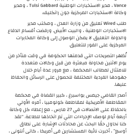
Vance ، مدير الاستخبارات الوطنية Tulsi Gabbard ، ومدير
وكالة الاستخبارات المركزية جون راتكليف.
طلب Wired تعليق من وزارة العدل ، ومكتب مدير
الاستخبارات الوطنية ، والبيت الأبيض. ورفضت أقسام الدفاع
والدولة التعليق. لا يمكن الوصول إلى وكالة المخابرات
المركزية على الفور للتعليق.
تُظهر التصريحات التي قدمتها الحكومة في وقت متأخر من
يوم الاثنين محاولة مبعثرة من قبل وكالات متعددة
للامتثال لمطالب المحكمة ، مع مرور عدة أيام خلال
جهودها الفردية المختلفة للحصول على الرسائل والحفاظ
عليها.
أصدر القاضي جيمس بواسبرغ ، كبير القضاة في محكمة
المقاطعة الأمريكية لمقاطعة كولومبيا ، أمره الأولي
بالحفاظ على الاتصالات في 27 مارس ، مع إعطاء كل وكالة
أربعة أيام لوصف الإجراءات التي تم اتخاذها للطاعة. “لقد
كنا نحاول حقًا البحث عن محادثات الإشارة على نطاق
أوسع” ، أخبرت نائبة المستشارين في أمريكا ، كاتي أنتوني ،