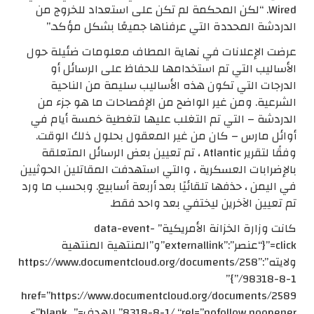
Wired. “لكن المحكمة لم تكن على استعداد للخروج من
الدردشة المحددة التي عرفناها جميعًا بشكل مؤكد.”
عرضت الإعلانات في نهاية المطاف معلومات ضئيلة حول
الأساليب التي تم استخدامها للحفاظ على الرسائل أو
الدرجات التي تكون هذه الأساليب سليمة من الناحية
الشرعية. ومن غير الواضح من الإفصاحات ما هو جزء من
الدردشة – التي تم التغلب عليها لتغطية خمسة أيام في
أوائل مارس – كان من غير المعقول بحلول ذلك الوقت.
وفقًا لتقرير Atlantic ، تم تعيين بعض الرسائل المتعلقة
بالإضرابات العسكرية ، والتي استهدفت المقاتلين الحوثيين
في اليمن ، حذفها تلقائيًا بعد أربعة أسابيع. وبحسب ما ورد
تم تعيين الآخرين ليختفي بعد واحد فقط.
كانت وزارة الخزانة الأمريكية” data-event-
click=”{“عنصر”:”externallink”و”المنتهية المنتهية
ولايته”:”https://www.documentcloud.org/documents/258
98318-8-1/”}”
href=”https://www.documentcloud.org/documents/2589
8318-8-1/ “rel=”nofollow noopener” الهدف=”_blank”>