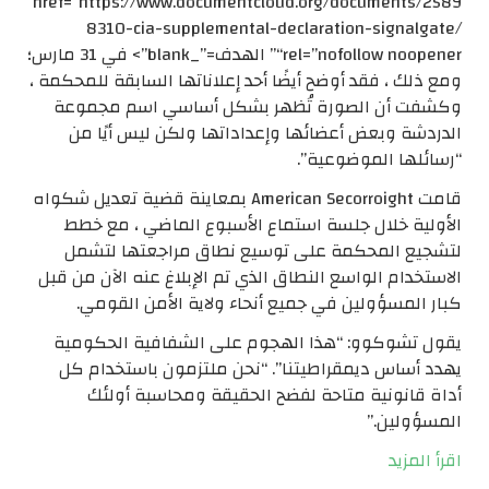
href=”https://www.documentcloud.org/documents/2589
8310-cia-supplemental-declaration-signalgate/
“rel=”nofollow noopener” الهدف=”_blank”> في 31 مارس؛
ومع ذلك ، فقد أوضح أيضًا أحد إعلاناتها السابقة للمحكمة ،
وكشفت أن الصورة تُظهر بشكل أساسي اسم مجموعة
الدردشة وبعض أعضائها وإعداداتها ولكن ليس أيًا من
“رسائلها الموضوعية”.
قامت American Secorroight بمعاينة قضية تعديل شكواه
الأولية خلال جلسة استماع الأسبوع الماضي ، مع خطط
لتشجيع المحكمة على توسيع نطاق مراجعتها لتشمل
الاستخدام الواسع النطاق الذي تم الإبلاغ عنه الآن من قبل
كبار المسؤولين في جميع أنحاء ولاية الأمن القومي.
يقول تشوكوو: “هذا الهجوم على الشفافية الحكومية
يهدد أساس ديمقراطيتنا”. “نحن ملتزمون باستخدام كل
أداة قانونية متاحة لفضح الحقيقة ومحاسبة أولئك
المسؤولين.”
اقرأ المزيد