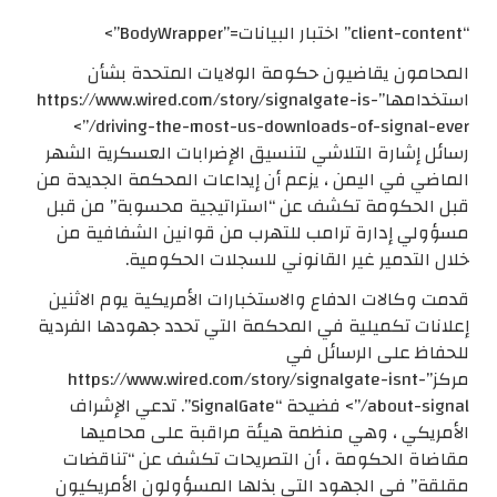
“client-content” اختبار البيانات=”BodyWrapper”>
المحامون يقاضيون حكومة الولايات المتحدة بشأن
استخدامها”https://www.wired.com/story/signalgate-is-
driving-the-most-us-downloads-of-signal-ever/”>
رسائل إشارة التلاشي لتنسيق الإضرابات العسكرية الشهر
الماضي في اليمن ، يزعم أن إيداعات المحكمة الجديدة من
قبل الحكومة تكشف عن “استراتيجية محسوبة” من قبل
مسؤولي إدارة ترامب للتهرب من قوانين الشفافية من
خلال التدمير غير القانوني للسجلات الحكومية.
قدمت وكالات الدفاع والاستخبارات الأمريكية يوم الاثنين
إعلانات تكميلية في المحكمة التي تحدد جهودها الفردية
للحفاظ على الرسائل في
مركز”https://www.wired.com/story/signalgate-isnt-
about-signal/”> فضيحة “SignalGate”. تدعي الإشراف
الأمريكي ، وهي منظمة هيئة مراقبة على محاميها
مقاضاة الحكومة ، أن التصريحات تكشف عن “تناقضات
مقلقة” في الجهود التي بذلها المسؤولون الأمريكيون