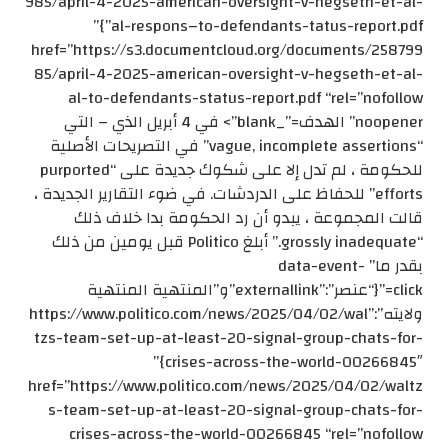
985/april-4-2025-american-oversight-v-hegseth-et-al-
al-respons–to-defendants-tatus-report.pdf”}”
href=”https://s3.documentcloud.org/documents/258799
85/april-4-2025-american-oversight-v-hegseth-et-al-
al-to-defendants-status-report.pdf “rel=”nofollow
noopener” الهدف=”_blank”> في 4 أبريل الذي – التي
“vague, incomplete assertions” في التصريحات الأصلية
للحكومة ، لم تدل إلا على شكوك جديدة على “purported
efforts” للحفاظ على الدردشات. في ضوء التقارير الجديدة ،
قالت المجموعة ، يبدو أن رد الحكومة بدا خلاف ذلك
“grossly inadequate.” أبلغ Politico قبل يومين من ذلك
بقدر ما” data-event-
click=”{“عنصر”:”externallink”و”المنتهية المنتهية
ولايته”:”https://www.politico.com/news/2025/04/02/wal
tzs-team-set-up-at-least-20-signal-group-chats-for-
crises-across-the-world-00266845″}”
href=”https://www.politico.com/news/2025/04/02/waltz
s-team-set-up-at-least-20-signal-group-chats-for-
crises-across-the-world-00266845 “rel=”nofollow