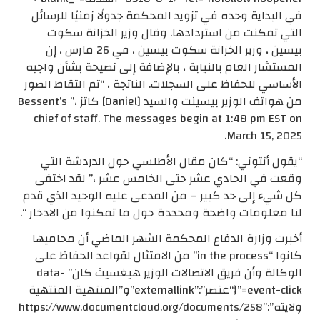
في البداية وحده في تزويد المحكمة جدولًا زمنيًا للرسائل
التي تمكنت من استردادها. وقال وزير الخزانة سكوت
بيسين ، وزير الخزانة سكوت بيسين ، في 26 مارس ، إن
المستشار العام بالنيابة ، بالإضافة إلى نصيحة بشأن واجبه
الأساسي للحفاظ على السجلات. الناتجة ، “تم التقاط الصور
من هواتف الوزير بيسينت والسيد [Daniel] كاتز ،” Bessent’s
chief of staff. The messages begin at 1:48 pm EST on
March 15, 2025.
“يقول أنتوني: “كان مقال الأطلسي حول الدردشة التي
وقعت في الحادي عشر حتى الخامس عشر ،” لقد اختفى
كل شيء إلى حد كبير – من المدعى عليه الوحيد الذي قدم
لنا معلومات واضحة ومحددة حول ما تمكنوا من الادخار “.
أخبرت وزارة الدفاع المحكمة الشهر الماضي أن محاميها
كانوا “in the process” من الامتثال لقواعد الحفاظ على
الوكالة وأن فريق الاتصالات الوزير هيغسيث كان” data-
event-click=”{“عنصر”:”externallink”و”المنتهية المنتهية
ولايته”:”https://www.documentcloud.org/documents/258