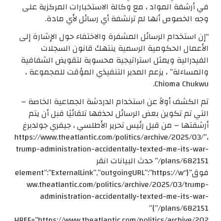
في أرشفة المواد ، مع وكالة الاستخبارات المركزية على
وجه الخصوص أنها لم ترنشفة أي رسائل لأي مادة.
“إن استخدام الرسائل المشفرة والاختفاء حول الإشارة إلى
الأعمال الحكومية الرسمية ينتهك قانون السجلات
الفيدرالية ويمثل استراتيجية محسوبة لتقويض الشفافية
والمساءلة” ، يزعم المدير التنفيذي المؤقت للمجموعة ،
Chioma Chukwu.
تم الكشف أولاً عن استخدام الدردشة الجماعية الخاصة –
التي تم تكوين بعض الرسائل لحذفها تلقائيًا قبل أن يتم
أرشفتها – من قبل رئيس تحرير الأطلسي ، جيفري جولدبرغ
،”https://www.theatlantic.com/politics/archive/2025/03/
trump-administration-accidentally-texted-me-its-war-
plans/682151/” حدث البيانات انقر
فوق”{“element”:”ExternalLink”,”outgoingURL”:”https://w
ww.theatlantic.com/politics/archive/2025/03/trump-
administration-accidentally-texted-me-its-war-
plans/682151/”}”
HREF=”https://www.theatlantic.com/politics/archive/202