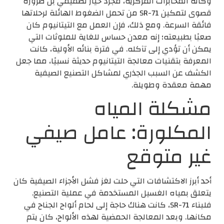
وكالة المخابرات المركزية، مجرد خيار تصميمي بل ضرورة
قصوى لتمكين SR-71 من تحمل الضغوط الهائلة لرحلاتها
فائقة السرعة. ومع ذلك، فإن العمل مع التيتانيوم كان
صعبًا بطبيعته؛ إنه معدن حساس للغاية للملوثات التي
يمكن أن تؤدي إلى تآكله. في فترة بنائه الأولية، كانت
المعرفة بتقنيات معالجة التيتانيوم حديثة نسبيًا، مما جعل
الكشف عن السبب الجذري لمشاكل التصنيع الصيفية
مهمة معقدة وطويلة.
مشكلة المياه
المكلورة: عامل صيفي
غير متوقع
أحد أبرز الاكتشافات التي حلت لغز فشل الأجزاء الصيفية كان
يتعلق بمياه الغسيل المستخدمة في عملية التصنيع.
فلبناء SR-71، كانت هناك حاجة إلى لحام ألواح الجناح في
مكانها. وبعد المعالجة الحمضية لهذه الألواح، كان يتم