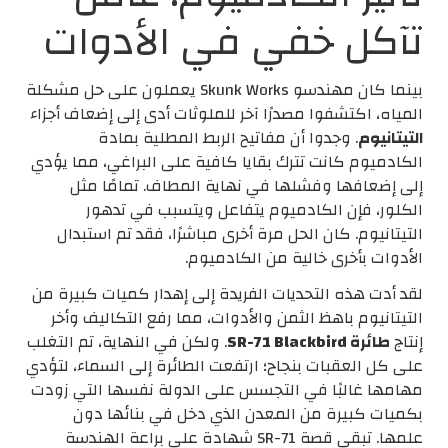
تآكل خفي في الأدوات
بينما كان مهندسو Skunk Works يعملون على حل مشكلة
المياه، اكتشفوا مصدرًا آخر للملوثات أدى إلى إضعاف أجزاء
التيتانيوم
. وجدوا أن مفاتيح الربط المطلية بمادة
الكادميوم كانت تترك بقايا كافية على البراغي، مما يؤدي
إلى إضعافها وفشلها في نهاية المطاف. تمامًا مثل
الكلور، فإن الكادميوم يتفاعل ويتسبب في تدهور
التيتانيوم. كان الحل مرة أخرى مباشرًا، فقد تم استبدال
الأدوات بأخرى خالية من الكادميوم.
لقد أدت هذه التحديات الفريدة إلى إهدار كميات كبيرة من
التيتانيوم باهظ الثمن والأدوات، مما رفع التكاليف وأخر
إنتاج
طائرة SR-71 Blackbird
. ولكن في النهاية، تم التغلب
على كل العقبات بنجاح؛ ارتفعت الطائرة إلى السماء، لتؤدي
مهامها غالبًا في التجسس على الدولة نفسها التي زودت
بكميات كبيرة من المعدن الذي دخل في بنائها دون
علمها. تبقى قصة SR-71 شهادة على براعة الهندسة