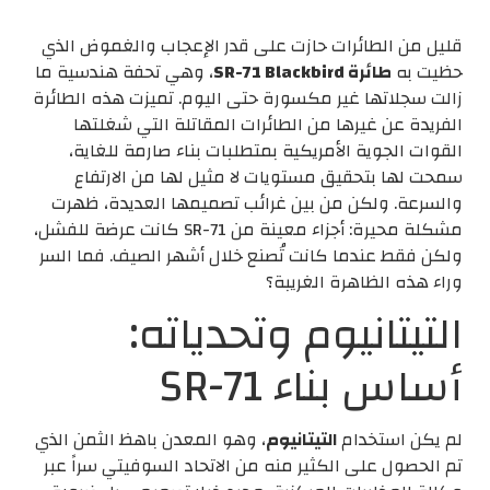
قليل من الطائرات حازت على قدر الإعجاب والغموض الذي
حظيت به
طائرة SR-71 Blackbird
، وهي تحفة هندسية ما
زالت سجلاتها غير مكسورة حتى اليوم. تميزت هذه الطائرة
الفريدة عن غيرها من الطائرات المقاتلة التي شغلتها
القوات الجوية الأمريكية بمتطلبات بناء صارمة للغاية،
سمحت لها بتحقيق مستويات لا مثيل لها من الارتفاع
والسرعة. ولكن من بين غرائب تصميمها العديدة، ظهرت
مشكلة محيرة: أجزاء معينة من SR-71 كانت عرضة للفشل،
ولكن فقط عندما كانت تُصنع خلال أشهر الصيف. فما السر
وراء هذه الظاهرة الغريبة؟
التيتانيوم وتحدياته:
أساس بناء SR-71
لم يكن استخدام
التيتانيوم
، وهو المعدن باهظ الثمن الذي
تم الحصول على الكثير منه من الاتحاد السوفيتي سراً عبر