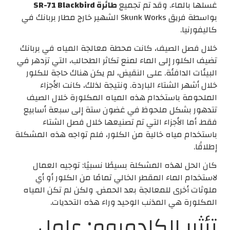
غسلها بالماء. وقد تم تجميع
طائرة SR-71 Blackbird
بواسطة فريق Skunk Works الشهير خارج مطار بربانك في
كاليفورنيا.
خلال فصل الصيف، كانت محطة معالجة المياه في بربانك
تضيف الكلور إلى الماء لمنع تكاثر الطحالب، التي تزدهر في
البيئات الدافئة. على النقيض، لم يكن هناك حاجة للكلور
خلال أشهر الشتاء الباردة. ونتيجة لذلك، كانت الأجزاء
الملحومة باستخدام هذه المياه المكلورة خلال الصيف
تتدهور بشكل ملحوظ في غضون ستة إلى سبعة أسابيع
فقط. أما الأجزاء التي تم تصنيعها خلال فصل الشتاء
باستخدام مياه خالية من الكلور، فلم تواجه هذه المشكلة
إطلاقًا.
كان الحل لهذه المشكلة بسيطًا نسبيًا: توجيه العمال
لاستخدام الماء المقطر الخالي تمامًا من الكلور أو أي
ملوثات أخرى للمعالجة بعد الحمض. ولكن لم تكن المياه
المكلورة هي المذنب الوحيد وراء هذه التحديات.
تأثير الكادميوم: عامل