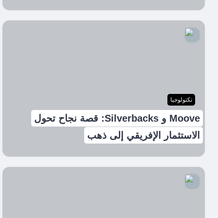
تكتولوجيا
Moove و Silverbacks: قصة نجاح تحول
الاستثمار الإفريقي إلى ذهب