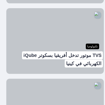
تكتولوجيا
TVS موتور تدخل أفريقيا بسكوتر iQube
الكهربائي في كينيا