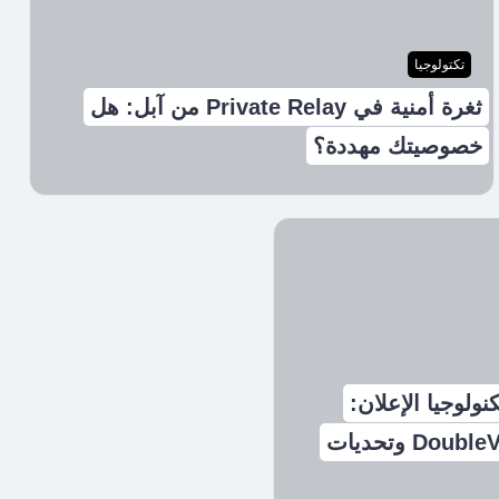
تكتولوجيا
ثغرة أمنية في Private Relay من آبل: هل
خصوصيتك مهددة؟
لوجيا الإعلان:
نيلسن تستحوذ على DoubleVerify وتحديات